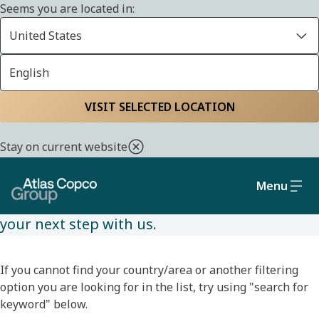
Seems you are located in:
United States
English
JOBS
Home
Careers
Jobs
Available jobs
VISIT SELECTED LOCATION
Stay on current website
Browse available jobs and filter based on your
location and desired role. With many
Menu
opportunities available, we hope you will find
your next step with us.
If you cannot find your country/area or another filtering
option you are looking for in the list, try using "search for
keyword" below.