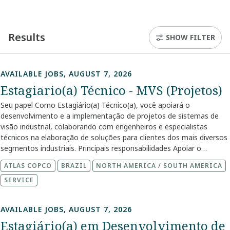
Results
SHOW FILTER
AVAILABLE JOBS, AUGUST 7, 2026
Estagiario(a) Técnico - MVS (Projetos)
Seu papel Como Estagiário(a) Técnico(a), você apoiará o
desenvolvimento e a implementação de projetos de sistemas de
visão industrial, colaborando com engenheiros e especialistas
técnicos na elaboração de soluções para clientes dos mais diversos
segmentos industriais. Principais responsabilidades Apoiar o
desenvolvimento e acompanhamento de projetos de Sistemas de
ATLAS COPCO
BRAZIL
NORTH AMERICA / SOUTH AMERICA
Visão Industrial (Machine Vision); Auxiliar na configuração, testes e
validação de equipamentos e soluções técnicas; Participar da
SERVICE
elaboração de documentação técnica, relatórios e procedimentos;
Dar suporte na instalação, comissionamento e start-up de
AVAILABLE JOBS, AUGUST 7, 2026
projetos, quando necessário; Auxiliar na análise e solução de
Estagiário(a) em Desenvolvimento de
problemas técnicos em equipamentos e aplicações; Apoiar a