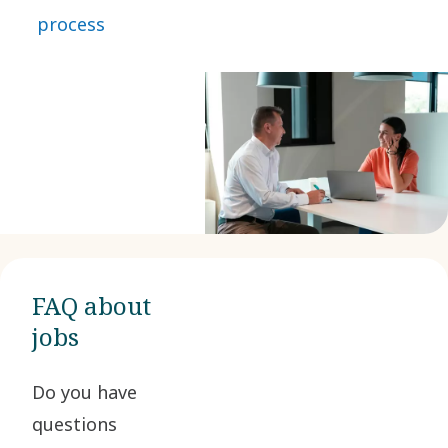
share knowledge openly. We focus on long‑term development and
process
encourage you to explore new ideas that help us move forward.
Innovation is part of how we think and act – we test, improve, and
use what we learn to create solutions that matter. You can make a
meaningful impact by contributing with your insights and taking
ownership of your work, supported by flexible ways of working and
leaders who empower you. Contact information Talent Acquisition:
Anna Karlsson Hiring Manager: Rob Shaw
FAQ about
jobs
Do you have
questions