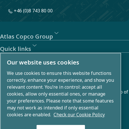
+46 (0)8 743 80 00
Atlas Copco Group
Quick links
About us
Our website uses cookies
We use cookies to ensure this website functions
Atlas Copco Group develops innovative solutions across
correctly, enhance your experience, and show you
business areas including air compression, vacuum,
relevant content. You’re in control: accept all
industrial, and power techniques. With a global portfolio of
cookies, allow only essential ones, or manage
80+ brands, we enable technology that transforms the
your preferences. Please note that some features
may not work as intended if only essential
future.
cookies are enabled.
Check our Cookie Policy