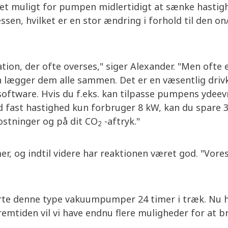
 det muligt for pumpen midlertidigt at sænke hastigh
sen, hvilket er en stor ændring i forhold til den on
tion, der ofte overses," siger Alexander. "Men ofte
 lægger dem alle sammen. Det er en væsentlig drivk
ftware. Hvis du f.eks. kan tilpasse pumpens ydeevne
fast hastighed kun forbruger 8 kW, kan du spare 35
stninger og på dit CO
-aftryk."
2
r, og indtil videre har reaktionen været god. "Vor
ørte denne type vakuumpumper 24 timer i træk. Nu h
fremtiden vil vi have endnu flere muligheder for at br