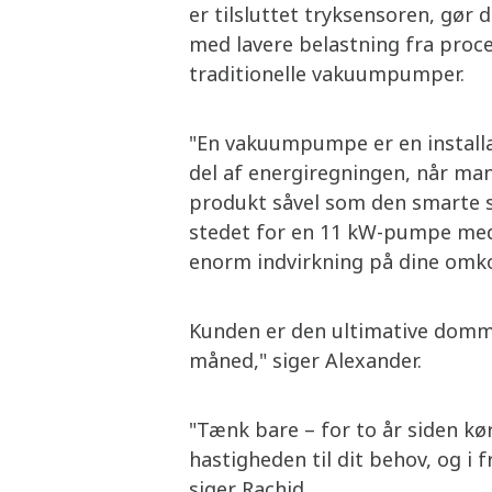
er tilsluttet tryksensoren, gør
med lavere belastning fra proces
traditionelle vakuumpumper.
"En vakuumpumpe er en installa
del af energiregningen, når man
produkt såvel som den smarte so
stedet for en 11 kW-pumpe med 
enorm indvirkning på dine omko
Kunden er den ultimative domme
måned," siger Alexander.
"Tænk bare – for to år siden k
hastigheden til dit behov, og i 
siger Rachid.