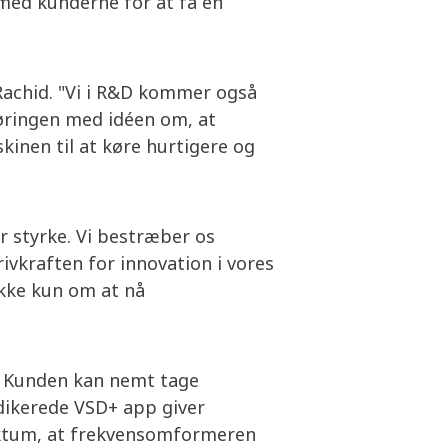
med kunderne for at få en
Rachid. "Vi i R&D kommer også
føringen med idéen om, at
kinen til at køre hurtigere og
r styrke. Vi bestræber os
ivkraften for innovation i vores
ikke kun om at nå
. Kunden kan nemt tage
edikerede VSD+ app giver
aktum, at frekvensomformeren