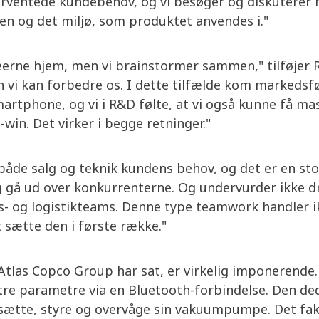
forventede kundebehov, og vi besøger og diskuterer 
en og det miljø, som produktet anvendes i."
éerne hjem, men vi brainstormer sammen," tilføjer 
n vi kan forbedre os. I dette tilfælde kom markeds
artphone, og vi i R&D følte, at vi også kunne få mas
win. Det virker i begge retninger."
 både salg og teknik kundens behov, og det er en sto
g gå ud over konkurrenterne. Og undervurder ikke dr
ts- og logistikteams. Denne type teamwork handler 
sætte den i første række."
tlas Copco Group har sat, er virkelig imponerende
 tre parametre via en Bluetooth-forbindelse. Den d
ftsætte, styre og overvåge sin vakuumpumpe. Det f