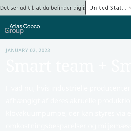
Det ser ud til, at du befinder dig i:
United States
JANUARY 02, 2023
Smart team + Sm
Hvad nu, hvis industrielle producent
afhængigt af deres aktuelle produkti
klovakuumpumpe, der kan styres via 
omkostningsbesparelser og miljømæss