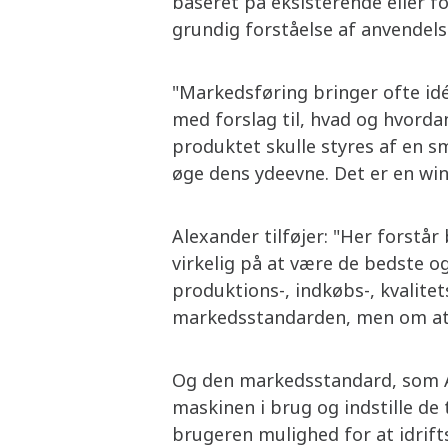
baseret på eksisterende eller 
grundig forståelse af anvendels
"Markedsføring bringer ofte id
med forslag til, hvad og hvorda
produktet skulle styres af en sm
øge dens ydeevne. Det er en win-
Alexander tilføjer: "Her forstår
virkelig på at være de bedste o
produktions-, indkøbs-, kvalite
markedsstandarden, men om at 
Og den markedsstandard, som A
maskinen i brug og indstille de
brugeren mulighed for at idri