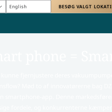
English
BESØG VALGT LOKAT
art phone = Smar
er kunne fjernjustere deres vakuumpump
onsflow? Mød to af innovatørerne bag D
en smartphone-app. Denne markedsføren
ige fordele, og konkurrenterne kæmper 