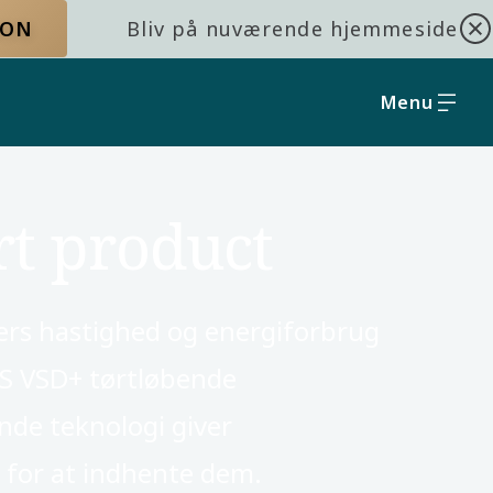
ION
Bliv på nuværende hjemmeside
Menu
t product
ers hastighed og energiforbrug
ZS VSD+ tørtløbende
de teknologi giver
for at indhente dem.