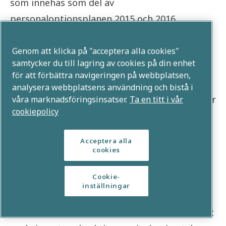
som innehas som del av
personaloptionsplanen 2015 och 2016.
Deltagandet i planen svarar proportionellt
mot gjord investering. De som valt att
Genom att klicka på "acceptera alla cookies"
samtycker du till lagring av cookies på din enhet
investera får, förutom ett proportionellt
för att förbättra navigeringen på webbplatsen,
deltagande i optionsplanen, rätt att tre år
analysera webbplatsens användning och bistå i
efter investeringsåret förvärva det antal aktier
våra marknadsföringsinsatser.
Ta en titt i vår
cookiepolicy
(matching shares) som svarar mot antalet
investerade aktier under
Acceptera alla
personaloptionsplanen 2017 till ett pris av 75
cookies
% av den kurs på vilken lösenpriset för
Cookie-
aktierna i planen för 2017 beräknades, under
inställningar
förutsättning av fortsatt anställning och
fortsatt innehav av dessa aktier. Har innehavet