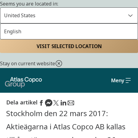
Seems you are located in:
United States
English
Start
Media
Pressreleaser från Atlas Copco Group
VISIT SELECTED LOCATION
Kallelse till årsstämma
Stay on current website
i Atlas Copco AB
Meny
22 MARS 2017
Dela artikel
Stockholm den 22 mars 2017:
Aktieägarna i Atlas Copco AB kallas