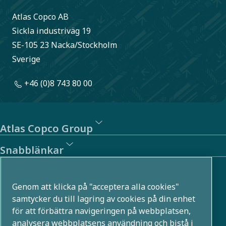
Atlas Copco AB
Sickla industriväg 19
SE-105 23 Nacka/Stockholm
Sverige
+46 (0)8 743 80 00
Atlas Copco Group
Snabblänkar
Om oss
Genom att klicka på "acceptera alla cookies"
Atlas Copco Group utvecklar innovativa lösningar i flera
samtycker du till lagring av cookies på din enhet
för att förbättra navigeringen på webbplatsen,
affärsområden, till exempel inom tryckluft, vakuum,
analysera webbplatsens användning och bistå i
industri- och energiteknik. Med en global portfölj som