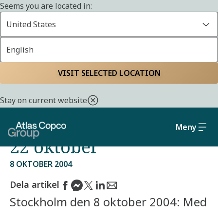
Seems you are located in:
United States
English
Start
Media
Pressreleaser från Atlas Copco Group
VISIT SELECTED LOCATION
Inbjudan till
Stay on current website
telefonkonferens den
Meny
22 oktober
8 OKTOBER 2004
Dela artikel
Stockholm den 8 oktober 2004: Med