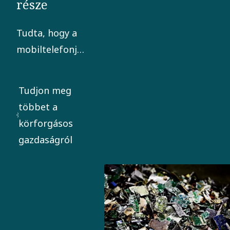
része
Tudta, hogy a
mobiltelefonja
valódi
aranybánya? A
Tudjon meg
Boliden
többet a
Rönnskär a
körforgásos
világ egyik
gazdaságról
vezető
fémkitermelő
kohója. Itt az
áramköri
kártyákat tiszta
fémé alakítják