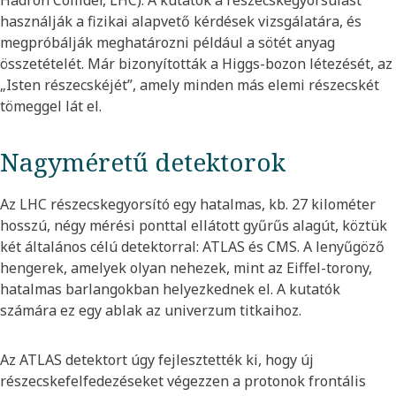
Hadron Collider, LHC). A kutatók a részecskegyorsulást
használják a fizikai alapvető kérdések vizsgálatára, és
megpróbálják meghatározni például a sötét anyag
összetételét. Már bizonyították a Higgs-bozon létezését, az
„Isten részecskéjét”, amely minden más elemi részecskét
tömeggel lát el.
Nagyméretű detektorok
Az LHC részecskegyorsító egy hatalmas, kb. 27 kilométer
hosszú, négy mérési ponttal ellátott gyűrűs alagút, köztük
két általános célú detektorral: ATLAS és CMS. A lenyűgöző
hengerek, amelyek olyan nehezek, mint az Eiffel-torony,
hatalmas barlangokban helyezkednek el. A kutatók
számára ez egy ablak az univerzum titkaihoz.
Az ATLAS detektort úgy fejlesztették ki, hogy új
részecskefelfedezéseket végezzen a protonok frontális