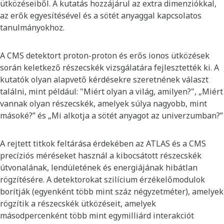
ütközéseiből. A kutatás hozzájárul az extra dimenziókkal,
az erők egyesítésével és a sötét anyaggal kapcsolatos
tanulmányokhoz.
A CMS detektort proton-proton és erős ionos ütközések
során keletkező részecskék vizsgálatára fejlesztették ki. A
kutatók olyan alapvető kérdésekre szeretnének választ
találni, mint például: "Miért olyan a világ, amilyen?", „Miért
vannak olyan részecskék, amelyek súlya nagyobb, mint
másoké?” és „Mi alkotja a sötét anyagot az univerzumban?”
A rejtett titkok feltárása érdekében az ATLAS és a CMS
precíziós méréseket használ a kibocsátott részecskék
útvonalának, lendületének és energiájának hibátlan
rögzítésére. A detektorokat szilícium érzékelőmodulok
borítják (egyenként több mint száz négyzetméter), amelyek
rögzítik a részecskék ütközéseit, amelyek
másodpercenként több mint egymilliárd interakciót