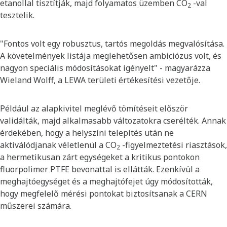
etanollal tisztítják, majd folyamatos üzemben CO
-val
2
tesztelik.
"Fontos volt egy robusztus, tartós megoldás megvalósítása.
A követelmények listája meglehetősen ambiciózus volt, és
nagyon speciális módosításokat igényelt" - magyarázza
Wieland Wolff, a LEWA területi értékesítési vezetője.
Például az alapkivitel meglévő tömítéseit először
validálták, majd alkalmasabb változatokra cserélték. Annak
érdekében, hogy a helyszíni telepítés után ne
aktiválódjanak véletlenül a CO
-figyelmeztetési riasztások,
2
a hermetikusan zárt egységeket a kritikus pontokon
fluorpolimer PTFE bevonattal is ellátták. Ezenkívül a
meghajtóegységet és a meghajtófejet úgy módosították,
hogy megfelelő mérési pontokat biztosítsanak a CERN
műszerei számára.