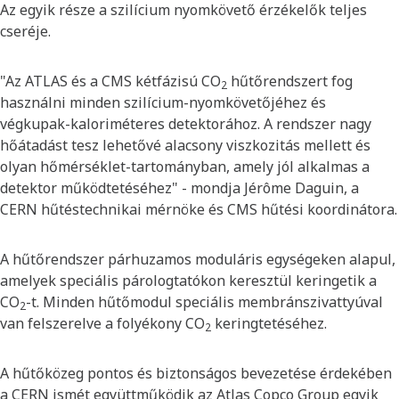
Az egyik része a szilícium nyomkövető érzékelők teljes
cseréje.
"Az ATLAS és a CMS kétfázisú CO
hűtőrendszert fog
2
használni minden szilícium-nyomkövetőjéhez és
végkupak-kaloriméteres detektorához. A rendszer nagy
hőátadást tesz lehetővé alacsony viszkozitás mellett és
olyan hőmérséklet-tartományban, amely jól alkalmas a
detektor működtetéséhez" - mondja Jérôme Daguin, a
CERN hűtéstechnikai mérnöke és CMS hűtési koordinátora.
A hűtőrendszer párhuzamos moduláris egységeken alapul,
amelyek speciális párologtatókon keresztül keringetik a
CO
-t. Minden hűtőmodul speciális membránszivattyúval
2
van felszerelve a folyékony CO
keringtetéséhez.
2
A hűtőközeg pontos és biztonságos bevezetése érdekében
a CERN ismét együttműködik az Atlas Copco Group egyik