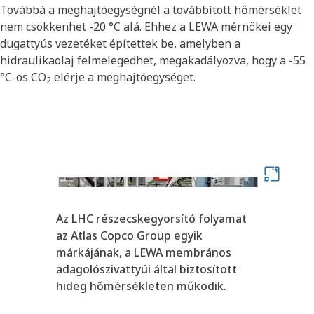
Továbbá a meghajtóegységnél a továbbított hőmérséklet
nem csökkenhet -20 °C alá. Ehhez a LEWA mérnökei egy
dugattyús vezetéket építettek be, amelyben a
hidraulikaolaj felmelegedhet, megakadályozva, hogy a -55
°C-os CO
elérje a meghajtóegységet.
2
Az LHC részecskegyorsító folyamat
az Atlas Copco Group egyik
márkájának, a LEWA membrános
adagolószivattyúi által biztosított
hideg hőmérsékleten működik.