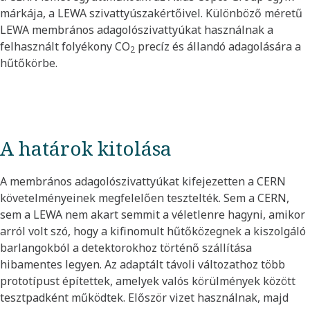
márkája, a LEWA szivattyúszakértőivel. Különböző méretű
LEWA membrános adagolószivattyúkat használnak a
felhasznált folyékony CO
precíz és állandó adagolására a
2
hűtőkörbe.
A határok kitolása
A membrános adagolószivattyúkat kifejezetten a CERN
követelményeinek megfelelően tesztelték. Sem a CERN,
sem a LEWA nem akart semmit a véletlenre hagyni, amikor
arról volt szó, hogy a kifinomult hűtőközegnek a kiszolgáló
barlangokból a detektorokhoz történő szállítása
hibamentes legyen. Az adaptált távoli változathoz több
prototípust építettek, amelyek valós körülmények között
tesztpadként működtek. Először vizet használnak, majd