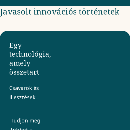
Javasolt innovációs történetek
Egy
technológia,
amely
összetart
Csavarok és
illesztések
nélkül a
mindennapi
Tudjon meg
életünk nagy
többet a