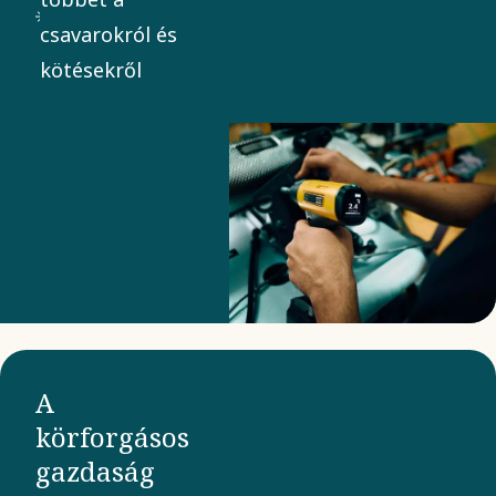
része - szó
csavarokról és
szerint -
kötésekről
szétesne. Ezt a
létfontosságú
és régi
technológiát
folyamatosan a
modern ipar
igényeihez
igazítjuk és
fejlesztjük.
A
körforgásos
gazdaság