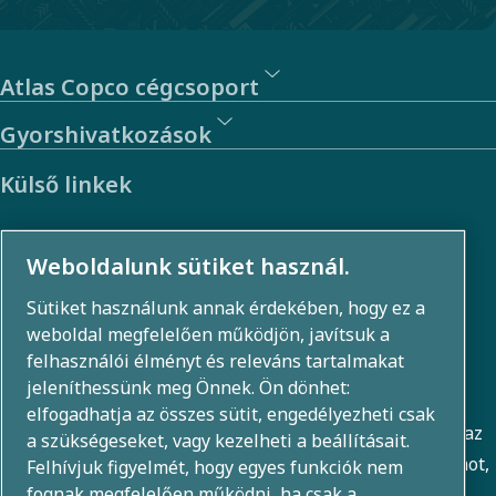
a versenytársak
igyekeznek
felzárkózni.
Atlas Copco cégcsoport
Gyorshivatkozások
Külső linkek
Befektetők
Weboldalunk sütiket használ.
Fénykép- és videógaléria
Sütiket használunk annak érdekében, hogy ez a
weboldal megfelelően működjön, javítsuk a
felhasználói élményt és releváns tartalmakat
Néhány szó rólunk
jeleníthessünk meg Önnek. Ön dönhet:
elfogadhatja az összes sütit, engedélyezheti csak
Az Atlas Copco Csoport innovatív megoldásokat fejleszt az
a szükségeseket, vagy kezelheti a beállításait.
üzleti területeken, beleértve a levegősűrítést, a vákuumot,
Felhívjuk figyelmét, hogy egyes funkciók nem
fognak megfelelően működni, ha csak a
az ipari és az energiatechnikát. 80+ márka globális