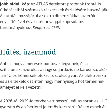
Jobb oldali kép
: Az ATLAS detektort protonok frontális
ütközéseiből származó részecskék észlelésére használják.
A kutatás hozzájárul az extra dimenziókkal, az erők
egyesítésével és a sötét anyaggal kapcsolatos
tanulmányokhoz.
Képforrás: CERN
Hűtési üzemmód
Ahhoz, hogy a mérések pontosak legyenek, és a
szilíciumszenzorokat a nagy sugárdózis ne károsítsa, akár
-55 °C-os hőmérsékletekre is szükség van. Az elektronika
és az érzékelők szintén nagy mennyiségű hőt termelnek,
amelyet el kell vezetni.
A 2026-tól 2029-ig tervbe vett hosszú leállás során az LHC
gyorsító és a kísérletei jelentős korszerűsítésen esnek át.