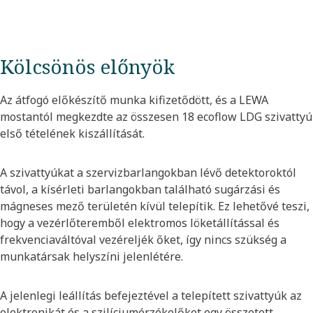
Kölcsönös előnyök
Az átfogó előkészítő munka kifizetődött, és a LEWA
mostantól megkezdte az összesen 18 ecoflow LDG szivattyú
első tételének kiszállítását.
A szivattyúkat a szervizbarlangokban lévő detektoroktól
távol, a kísérleti barlangokban található sugárzási és
mágneses mező területén kívül telepítik. Ez lehetővé teszi,
hogy a vezérlőteremből elektromos löketállítással és
frekvenciaváltóval vezéreljék őket, így nincs szükség a
munkatársak helyszíni jelenlétére.
A jelenlegi leállítás befejeztével a telepített szivattyúk az
elektronikát és a szilíciumérzékelőket egy összetett