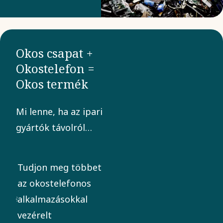
át, amely új
termékekben
használható fel.
Okos csapat +
A folyamat
Okostelefon =
energiaigényes,
Okos termék
de az Atlas
Copco Group
Mi lenne, ha az ipari
segítségével a
gyártók távolról
kohó most jó
beállíthatnák
úton jár az
vákuumszivattyúik
Tudjon meg többet
energiafogyasztás
teljesítményét és
az okostelefonos
évente több
energiafogyasztását a
alkalmazásokkal
mint 1 millió
jelenlegi termelési
vezérelt
kWh-val