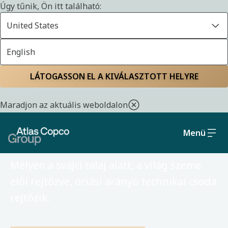
Úgy tűnik, Ön itt található:
United States
English
LÁTOGASSON EL A KIVÁLASZTOTT HELYRE
JULY 28, 2025
Az ismeretlen
Maradjon az aktuális weboldalon
nyomában
Menü
Mélyen a svájci talaj alatt, a világ szeme
elől rejtőzve, óriási arányú technikai csoda
rejtőzik.