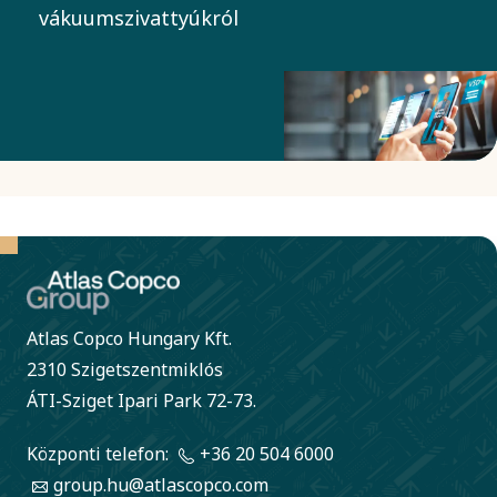
áramlásuktól
vákuumszivattyúkról
történő
függően? Ismerje
csökkentése
meg a DZS VSD+
érdekében.
száraz forgókarmos
vákuumszivattyú két
innovátorát, amelyek
okostelefonos
alkalmazással
vezérelhetők. Ez a
piacvezető
Atlas Copco Hungary Kft.
technológia
2310 Szigetszentmiklós
költségcsökkentést
ÁTI-Sziget Ipari Park 72-73.
és környezetvédelmi
Központi telefon:
+36 20 504 6000
előnyöket biztosít, és
group.hu@atlascopco.com