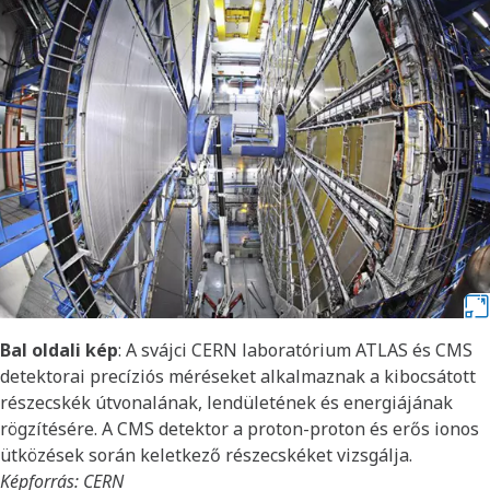
Bal oldali kép
: A svájci CERN laboratórium ATLAS és CMS
detektorai precíziós méréseket alkalmaznak a kibocsátott
részecskék útvonalának, lendületének és energiájának
rögzítésére. A CMS detektor a proton-proton és erős ionos
ütközések során keletkező részecskéket vizsgálja.
Képforrás: CERN