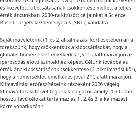
elköteleztük magunkat az üvegházhatású gázok közvetlen
és közvetett kibocsátásának csökkentése mellett a teljes
értékláncunkban. 2030-ra kitűzött céljainkat a Science
Based Targets kezdeményezés (SBTi) validálta.
Saját műveleteink (1. és 2. alkalmazási kör) esetében arra
törekszünk, hogy csökkentsük a kibocsátásokat, hogy a
globális hőmérséklet-emelkedés 1,5 °C alatt maradjon az
iparosodás előtti szintekhez képest. Célunk továbbá az
értéklánc kibocsátásának csökkentése (3. alkalmazási kör),
hogy a hőmérséklet-emelkedés jóval 2 °C alatt maradjon.
Klímaváltási erőfeszítéseink részeként 2026 végéig
klímaváltozási tervet fogunk kidolgozni, amely 2030 utáni
hosszú távú célokat tartalmaz az 1., 2. és 3. alkalmazási
körre vonatkozóan.