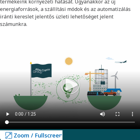
termékeink környezeti hatását. Ugyanakkor az új
energiaforrások, a szállítási módok és az automatizálás
iránti kereslet jelentős üzleti lehetőséget jelent
számunkra.
Zoom / Fullscreen
Zoom / Fullscreen