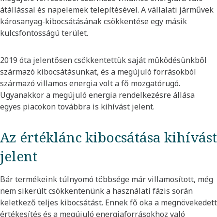
átállással és napelemek telepítésével. A vállalati járművek
károsanyag-kibocsátásának csökkentése egy másik
kulcsfontosságú terület.
2019 óta jelentősen csökkentettük saját működésünkből
származó kibocsátásunkat, és a megújuló forrásokból
származó villamos energia volt a fő mozgatórugó.
Ugyanakkor a megújuló energia rendelkezésre állása
egyes piacokon továbbra is kihívást jelent.
Az értéklánc kibocsátása kihívást
jelent
Bár termékeink túlnyomó többsége már villamosított, még
nem sikerült csökkentenünk a használati fázis során
keletkező teljes kibocsátást. Ennek fő oka a megnövekedett
értékesítés és a megújuló energiaforrásokhoz való