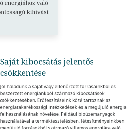
ó energiához való
ontosságú kihívást
Saját kibocsátás jelentős
csökkentése
Jól haladunk a saját vagy ellenőrzött forrásainkból és
beszerzett energiánkból származó kibocsátások
csökkentésében. Erőfeszítéseink közé tartoznak az
energiatakarékossági intézkedések és a megújuló energia
felhasználásának növelése. Például bioüzemanyagok
használatával a terméktesztelésben, létesítményeinkben
megújuló forrásokból származó villamos energiára való