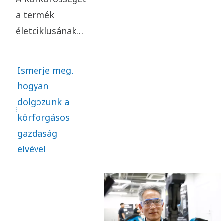
teremtsünk minden
a termék
érdekelt fél
életciklusának
számára.
különböző
szakaszaiba
Ismerje meg,
integráljuk - a
hogyan
tervezéstől a
dolgozunk a
hulladékcsökkentésig.
körforgásos
Célunk, hogy
gazdaság
termékfejlesztésünk
elvével
során
szisztematikusan
alkalmazzuk a
körforgásosság
elveit, és 2027-re