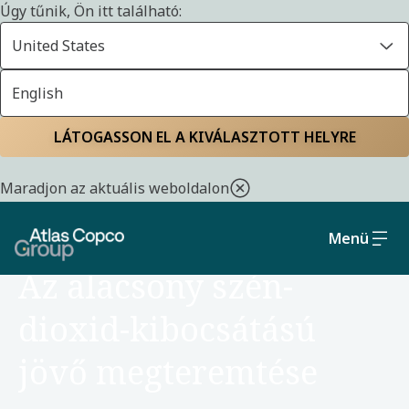
Úgy tűnik, Ön itt található:
United States
English
Kezdőlap
Fenntartható fejlődés
Környezet
LÁTOGASSON EL A KIVÁLASZTOTT HELYRE
Maradjon az aktuális weboldalon
Menü
KÖRNYEZET
Az alacsony szén-
dioxid-kibocsátású
jövő megteremtése