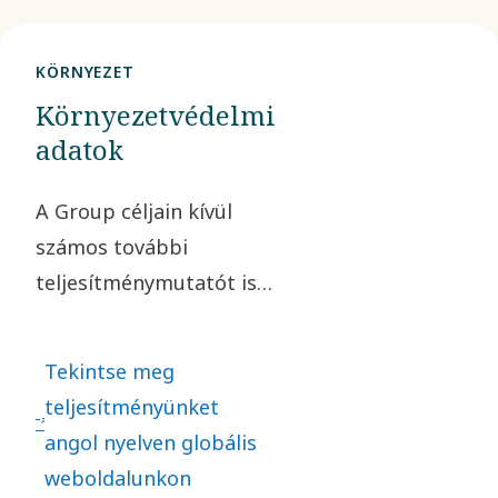
KÖRNYEZET
Környezetvédelmi
adatok
A Group céljain kívül
számos további
teljesítménymutatót is
mérünk és jelentünk,
például az
Tekintse meg
üvegházhatású gázok
teljesítményünket
kibocsátását, a
angol nyelven globális
hulladékot, a vizet és az
weboldalunkon
energiát. Ezen az oldalon