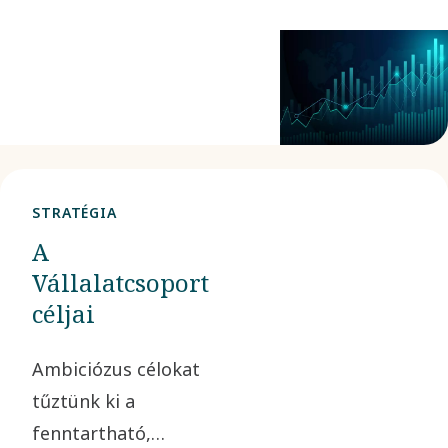
a legfrissebb adatok
láthatók.
STRATÉGIA
A
Vállalatcsoport
céljai
Ambiciózus célokat
tűztünk ki a
fenntartható,