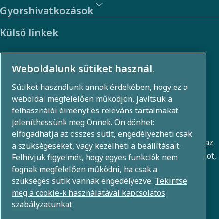
Gyorshivatkozások
Külső linkek
Befektetők
Weboldalunk sütiket használ.
Fénykép- és videógaléria
Sütiket használunk annak érdekében, hogy ez a
weboldal megfelelően működjön, javítsuk a
felhasználói élményt és releváns tartalmakat
Néhány szó rólunk
jeleníthessünk meg Önnek. Ön dönhet:
elfogadhatja az összes sütit, engedélyezheti csak
Az Atlas Copco Csoport innovatív megoldásokat fejleszt az
a szükségeseket, vagy kezelheti a beállításait.
üzleti területeken, beleértve a levegősűrítést, a vákuumot,
Felhívjuk figyelmét, hogy egyes funkciók nem
fognak megfelelően működni, ha csak a
az ipari és az energiatechnikát. 80+ márka globális
szükséges sütik vannak engedélyezve.
Tekintse
portfóliójával olyan technológiákat teszünk lehetővé,
meg a cookie-k használatával kapcsolatos
amelyek átalakítják a jövőt.
szabályzatunkat