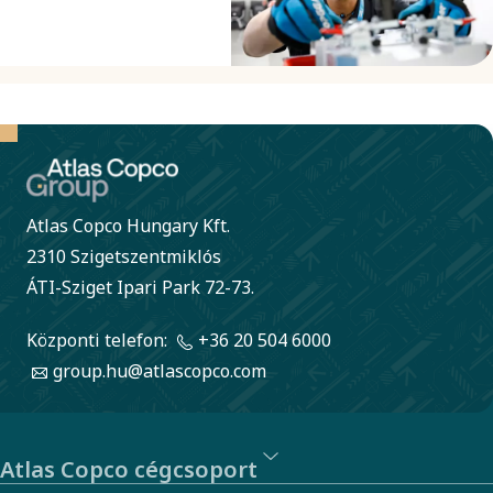
minden új és
újratervezett
terméket
lefedjünk.
Atlas Copco Hungary Kft.
2310 Szigetszentmiklós
ÁTI-Sziget Ipari Park 72-73.
Központi telefon:
+36 20 504 6000
group.hu@atlascopco.com
Atlas Copco cégcsoport