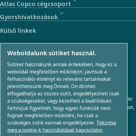
Atlas Copco cégcsoport
Gyorshivatkozások
Külső linkek
Befektetők
Weboldalunk sütiket használ.
Fénykép- és videógaléria
Sütiket használunk annak érdekében, hogy ez a
weboldal megfelelően működjön, javítsuk a
felhasználói élményt és releváns tartalmakat
Néhány szó rólunk
jeleníthessünk meg Önnek. Ön dönhet:
elfogadhatja az összes sütit, engedélyezheti csak
Az Atlas Copco Csoport innovatív megoldásokat fejleszt az
a szükségeseket, vagy kezelheti a beállításait.
üzleti területeken, beleértve a levegősűrítést, a vákuumot,
Felhívjuk figyelmét, hogy egyes funkciók nem
fognak megfelelően működni, ha csak a
az ipari és az energiatechnikát. 80+ márka globális
szükséges sütik vannak engedélyezve.
Tekintse
portfóliójával olyan technológiákat teszünk lehetővé,
meg a cookie-k használatával kapcsolatos
amelyek átalakítják a jövőt.