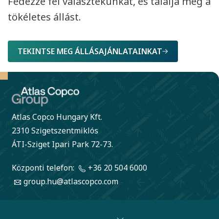
Fedezze fel választékunkat, és találja meg a
tökéletes állást.
TEKINTSE MEG ÁLLÁSAJÁNLATAINKAT
Atlas Copco Hungary Kft.
2310 Szigetszentmiklós
ÁTI-Sziget Ipari Park 72-73.
Központi telefon:
+36 20 504 6000
group.hu@atlascopco.com