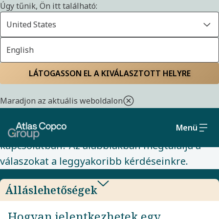
Úgy tűnik, Ön itt található:
United States
English
ÁLLÁSOK
Kezdőlap
Karrierlehetőségek
Állások
Gyakran ismételt
LÁTOGASSON EL A KIVÁLASZTOTT HELYRE
kérdések
Maradjon az aktuális weboldalon
Menü
Vannak kérdései az itt kínált állásajánlatokkal
kapcsolatban? Az alábbiakban megtalálja a
válaszokat a leggyakoribb kérdéseinkre.
Álláslehetőségek
Hogyan jelentkezhetek egy