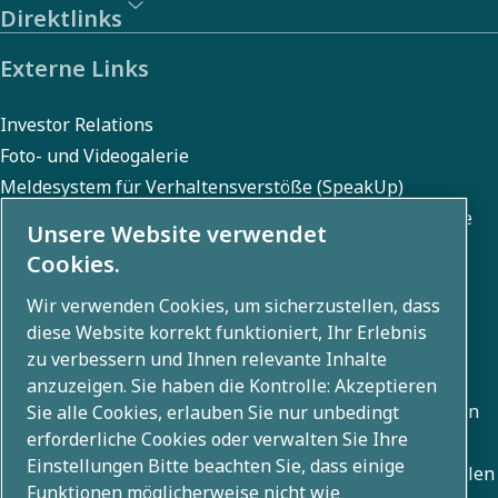
Direktlinks
Externe Links
Investor Relations
Foto- und Videogalerie
Meldesystem für Verhaltensverstöße (SpeakUp)
Meldesystem für Menschenrechts- und Umweltverstöße
Unsere Website verwendet
(SpeakUp)
Cookies.
Wir verwenden Cookies, um sicherzustellen, dass
diese Website korrekt funktioniert, Ihr Erlebnis
Über uns
zu verbessern und Ihnen relevante Inhalte
anzuzeigen. Sie haben die Kontrolle: Akzeptieren
Die Atlas Copco Group entwickelt innovative Lösungen in
Sie alle Cookies, erlauben Sie nur unbedingt
erforderliche Cookies oder verwalten Sie Ihre
allen Geschäftsbereichen, darunter Luftkompression,
Einstellungen Bitte beachten Sie, dass einige
Vakuum, Industrie und Energietechnik. Mit einem globalen
Funktionen möglicherweise nicht wie