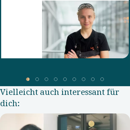
Schritt vom
Erzieherinnenberuf
zur
Mechatronik
gewagt –
und das
sehr
erfolgreich.
Vielleicht auch interessant für
dich: