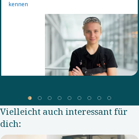
kennen
mutigen
Schritt vom
Erzieherinnenberuf
zur
Mechatronik
gewagt –
und das
sehr
erfolgreich.
Vielleicht auch interessant für
dich: