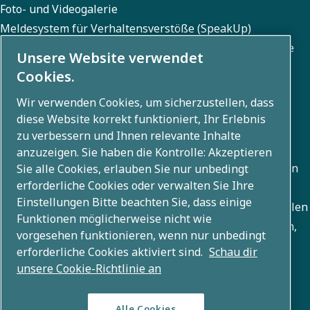
Foto- und Videogalerie
Meldesystem für Verhaltensverstöße (SpeakUp)
Meldesystem für Menschenrechts- und Umweltverstöße
Unsere Website verwendet
(SpeakUp)
Cookies.
Wir verwenden Cookies, um sicherzustellen, dass
diese Website korrekt funktioniert, Ihr Erlebnis
Über uns
zu verbessern und Ihnen relevante Inhalte
anzuzeigen. Sie haben die Kontrolle: Akzeptieren
Die Atlas Copco Group entwickelt innovative Lösungen in
Sie alle Cookies, erlauben Sie nur unbedingt
erforderliche Cookies oder verwalten Sie Ihre
allen Geschäftsbereichen, darunter Luftkompression,
Einstellungen Bitte beachten Sie, dass einige
Vakuum, Industrie und Energietechnik. Mit einem globalen
Funktionen möglicherweise nicht wie
Portfolio von 80+ Marken ermöglichen wir Technologien,
vorgesehen funktionieren, wenn nur unbedingt
die die Zukunft verändern.
erforderliche Cookies aktiviert sind.
Schau dir
unsere Cookie-Richtlinie an
Alle Cookies