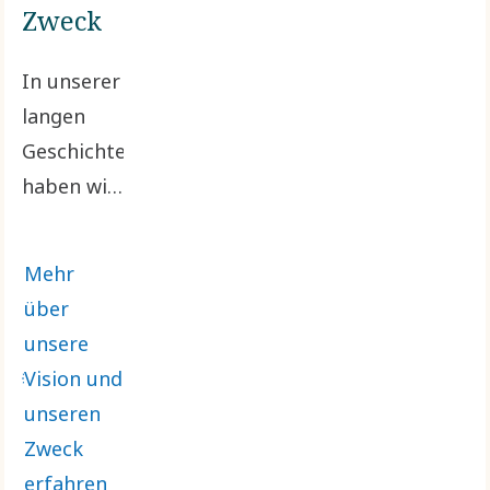
Zweck
In unserer
langen
Geschichte
haben wir
nie
aufgehört,
Mehr
neue
über
Lösungen
unsere
zu
Vision und
entwickeln,
unseren
um echte
Zweck
Bedürfnisse
erfahren