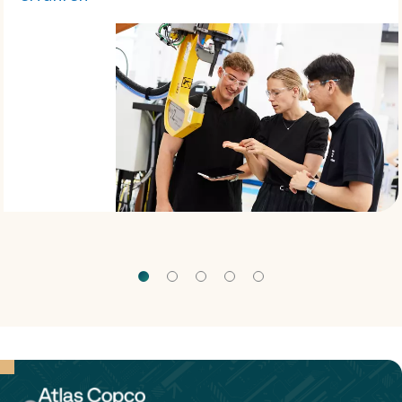
zu
erfüllen.
Um uns zu
leiten,
haben wir
eine klare
Vision,
Mission
und
Zielsetzung.​