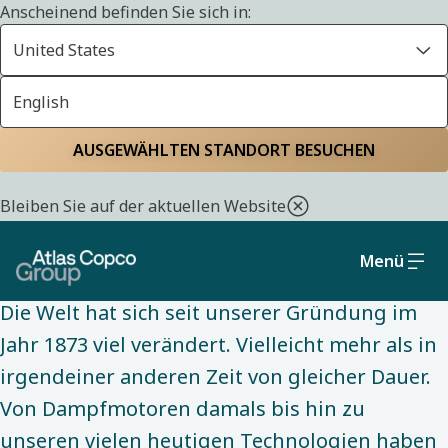
Anscheinend befinden Sie sich in:
United States
English
ÜBER UNS
Startseite
Über uns
Die Strategie und das
AUSGEWÄHLTEN STANDORT BESUCHEN
Geschäftsmodell zur
Bleiben Sie auf der aktuellen Website
Erreichung unserer Ziele
Menü
Die Welt hat sich seit unserer Gründung im
Jahr 1873 viel verändert. Vielleicht mehr als in
irgendeiner anderen Zeit von gleicher Dauer.
Von Dampfmotoren damals bis hin zu
unseren vielen heutigen Technologien haben