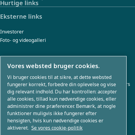
Hurtige links
Eksterne links
Investorer
Foto- og videogalleri
Vores websted bruger cookies.
Om os
Vi bruger cookies til at sikre, at dette websted
Atlas Copco Group udvikler innovative løsninger på tværs
fungerer korrekt, forbedre din oplevelse og vise
dig relevant indhold. Du har kontrollen: accepter
af forretningsområder, herunder luftkompressions-,
alle cookies, tillad kun nødvendige cookies, eller
vakuum-, industri- og kraftteknologier. Med en global
administrer dine præferencer. Bemærk, at nogle
portefølje af 80+ brands muliggør vi teknologi, der
funktioner muligvis ikke fungerer efter
transformerer fremtiden.
hensigten, hvis kun nødvendige cookies er
aktiveret.
Se vores cookie-politik