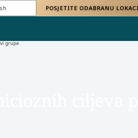
ish
POSJETITE ODABRANU LOKAC
evi grupe
icioznih ciljeva 