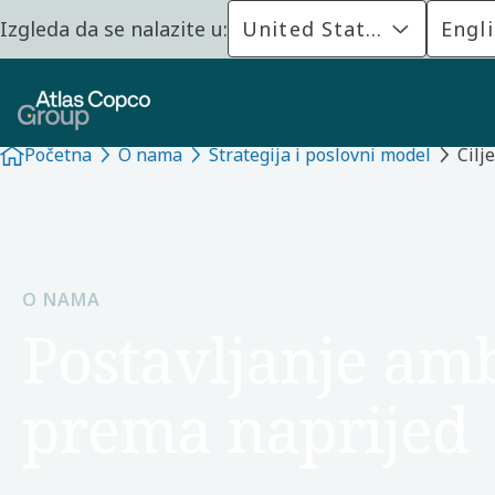
Izgleda da se nalazite u:
United States
Engl
Početna
O nama
Strategija i poslovni model
Cilj
O NAMA
Postavljanje amb
prema naprijed