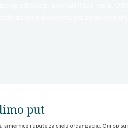
anje održivog i profitabilnog rasta. Održi
maže da svim dionicima pružimo veću vrij
dimo put
ju smjernice i upute za cijelu organizaciju. Oni opisu