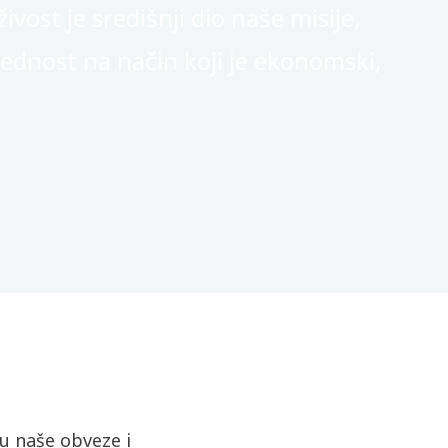
vost je središnji dio naše misije,
ednost na način koji je ekonomski,
ju naše obveze i