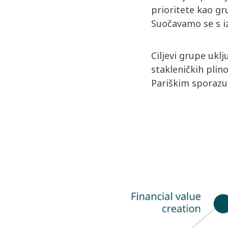
prioritete kao gr
Suočavamo se s iza
Ciljevi grupe ukl
stakleničkih plin
Pariškim sporaz