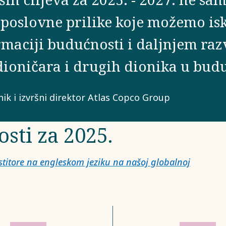
 poslovne prilike koje možemo isk
maciji budućnosti i daljnjem razv
dioničara i drugih dionika u budu
nik i izvršni direktor Atlas Copco Group
osti za 2025.
estitore na engleskom jeziku na našoj globalnoj