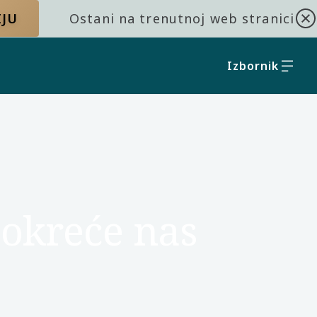
IJU
Ostani na trenutnoj web stranici
Izbornik
pokreće nas