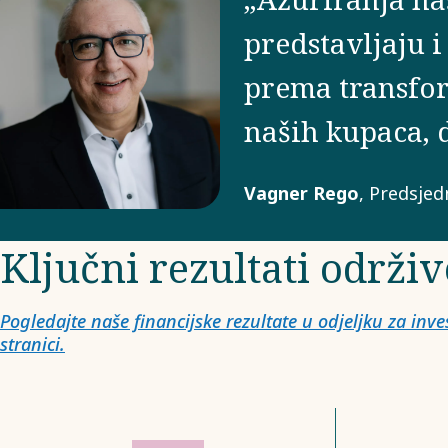
predstavljaju i
prema transfor
naših kupaca, 
Vagner Rego
, Predsjed
Ključni rezultati održiv
Pogledajte naše financijske rezultate u odjeljku za inv
stranici.