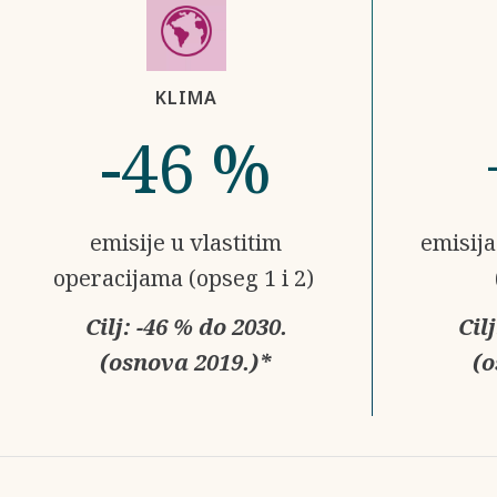
KLIMA
-46 %
emisije u vlastitim
emisija
operacijama (opseg 1 i 2)
Cilj: -46 % do 2030.
Cil
(osnova 2019.)*
(o