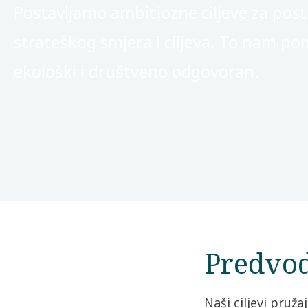
Postavljamo ambiciozne ciljeve za postiz
strateškog smjera i ciljeva. To nam po
ekološki i društveno odgovoran.
Predvo
Naši ciljevi pruža