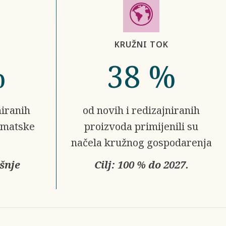
KRUŽNI TOK
%
38 %
niranih
od novih i redizajniranih
imatske
proizvoda primijenili su
načela kružnog gospodarenja
išnje
Cilj: 100 % do 2027.