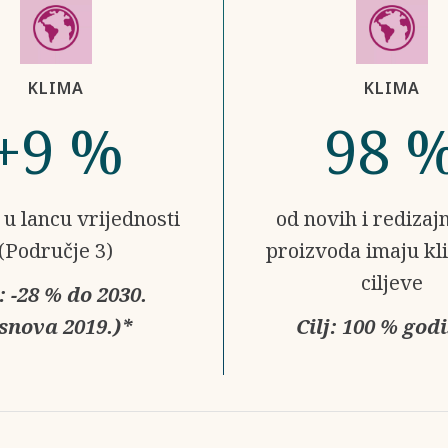
KLIMA
KLIMA
+9 %
98 
 u lancu vrijednosti
od novih i redizaj
(Područje 3)
proizvoda imaju kl
ciljeve
j: -28 % do 2030.
snova 2019.)*
Cilj: 100 % god