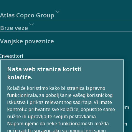
Atlas Copco Group
Brze veze
Vanjske poveznice
Investitori
Galerija fotografija i videozapisa
Naša web stranica koristi
kolačiće.
Kolačiće koristimo kako bi stranica ispravno
O nama
funkcionirala, za poboljšanje vašeg korisničkog
iskustva i prikaz relevantnog sadržaja. Vi imate
Atlas Copco Group razvija inovativna rješenja u poslovnim
kontrolu: prihvatite sve kolačiće, dopustite samo
područjima koja uključuju kompresiju zraka, vakuum,
nužne ili upravljajte svojim postavkama.
Napominjemo da neke funkcionalnosti možda
industrijske i energetske tehnike. S globalnim portfeljem
neće raditi ispravno ako su omogućeni samo