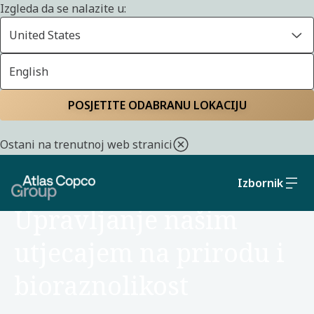
Izgleda da se nalazite u:
United States
English
Početna
Održivost
Okoliš
POSJETITE ODABRANU LOKACIJU
Ostani na trenutnoj web stranici
Izbornik
OKOLIŠ
Upravljanje našim
utjecajem na prirodu i
bioraznolikost