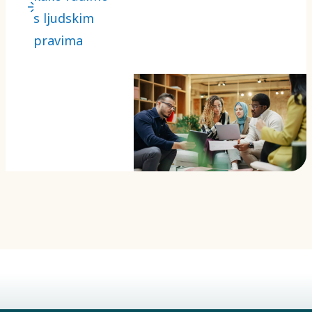
ljudskih
s ljudskim
prava u
pravima
cijelom
našem lancu
vrijednosti.
To uključuje
dubinsku
kontrolu i
usklađenost s
međunarodnim
okvirima te
osiguravanje
da se naši
poslovni