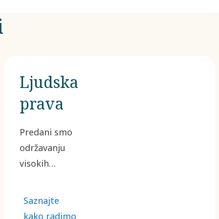
i
Ljudska
prava
Predani smo
održavanju
visokih
standarda
poslovne
Saznajte
etike i
kako radimo