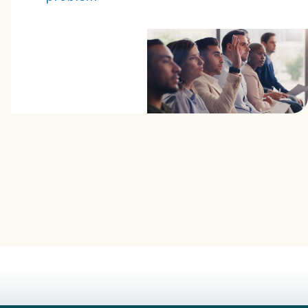
vanjskog
sustava za
zviždače
SpeakUp.
SpeakUp
omogućuje
anonimno
prijavljivanje
ponašanja ili
radnji koje
mogu kršiti
zakone,
propise ili naš
Kodeks