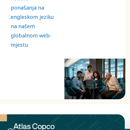
Primjenjuje se
ponašanja na
globalno, uz
engleskom jeziku
obaveznu obuku i
na našem
usklađenost za
globalnom web-
zaposlenike i
mjestu
poslovne
partnere. Svako
sumnjivo kršenje
Kodeksa može se
prijaviti putem
našeg vanjskog
sustava SpeakUp.