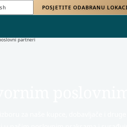
ish
POSJETITE ODABRANU LOKAC
poslovni partneri
ovornim poslovni
na izboru za naše kupce, dobavljače i drug
ki u našim poslovnim praksama i surađujuć