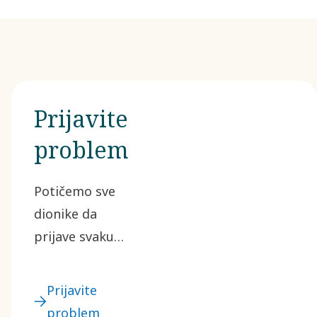
Prijavite
problem
Potičemo sve
dionike da
prijave svaku
sumnju na
nepravilnost
Prijavite
putem našeg
problem