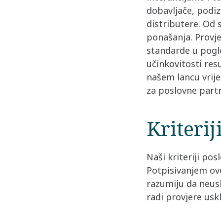
dobavljače, podi
distributere. Od 
ponašanja. Provje
standarde u pogle
učinkovitosti resu
našem lancu vrije
za poslovne part
Kriteri
Naši kriteriji po
Potpisivanjem ov
razumiju da neusk
radi provjere uskl