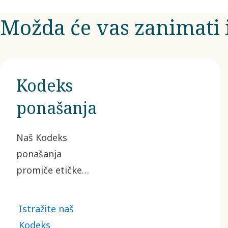
Možda će vas zanimati 
Kodeks
ponašanja
Naš Kodeks
ponašanja
promiče etičke
poslovne prakse i
temelj je svega
Istražite naš
što radimo.
Kodeks