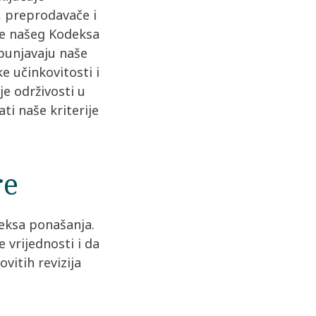
, preprodavače i
nje našeg Kodeksa
spunjavaju naše
e učinkovitosti i
je održivosti u
ti naše kriterije
re
deksa ponašanja.
vrijednosti i da
vitih revizija