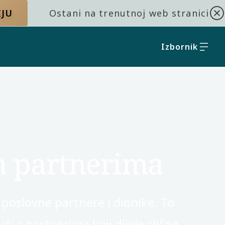
IJU
Ostani na trenutnoj web stranici
Izbornik
m partnerima
e poslovne partnere i dionike. To
i s partnerima koji dijele slične