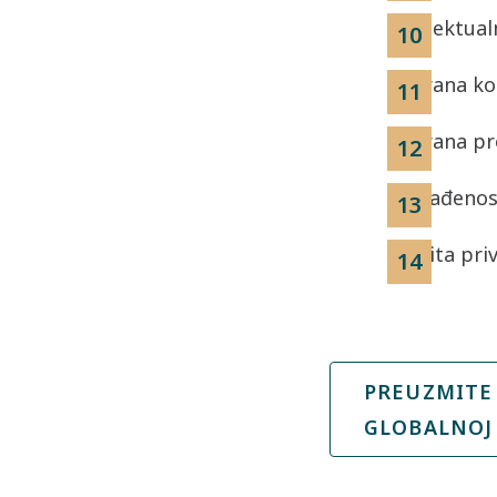
Intelektual
Zabrana ko
Zabrana pr
Usklađenos
Zaštita pri
PREUZMITE 
GLOBALNOJ