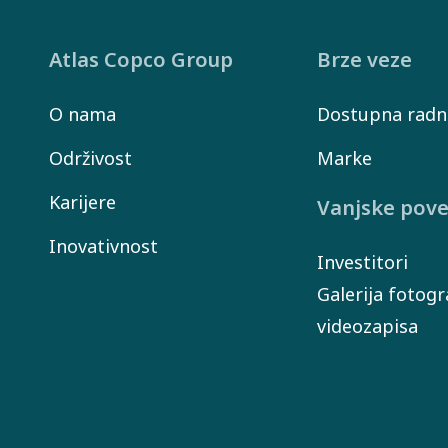
partneri
pridržavaju
Atlas Copco Group
Brze veze
našeg
Kodeksa
O nama
Dostupna radn
ponašanja.
Održivost
Marke
Karijere
Vanjske pove
Inovativnost
Investitori
Galerija fotogra
videozapisa