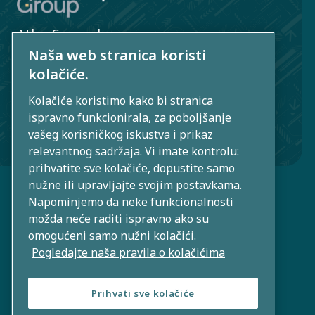
Atlas Copco d.o.o.
Naša web stranica koristi
Radnička cesta 80
kolačiće.
10000 Zagreb, Hrvatska
Kolačiće koristimo kako bi stranica
+385 1 5625 705
ispravno funkcionirala, za poboljšanje
vašeg korisničkog iskustva i prikaz
group.cr@atlascopco.com
relevantnog sadržaja. Vi imate kontrolu:
prihvatite sve kolačiće, dopustite samo
nužne ili upravljajte svojim postavkama.
Napominjemo da neke funkcionalnosti
možda neće raditi ispravno ako su
omogućeni samo nužni kolačići.
Pogledajte naša pravila o kolačićima
Prihvati sve kolačiće