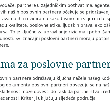
zvođače, partnere u zajedničkim pothvatima, agente
svih naših poslovnih partnera očekuje se pridržava
ravamo ih i revidiramo kako bismo bili sigurni da i
du kvalitete, poslovne etike, ljudskih prava, ekološk
rsa. To je ključno za upravljanje rizicima i poboljšan
dnosti. Svi značajni poslovni partneri moraju potpisa
nere.
jima za poslovne partne
slovnih partnera odražavaju ključna načela našeg Ko
og dokumenta poslovni partneri obvezuju se na naše 
lađenost može dovesti do raskida partnerstva i redo
ađenosti. Kriteriji uključuju sljedeća područja: