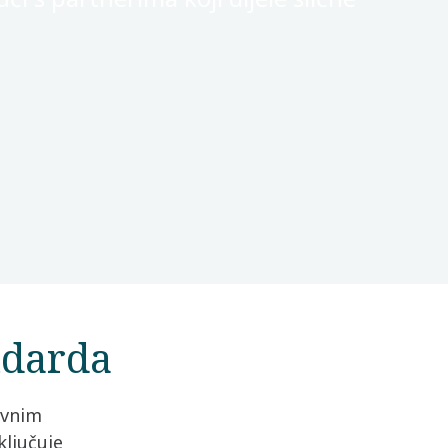
ndarda
ovnim
ključuje