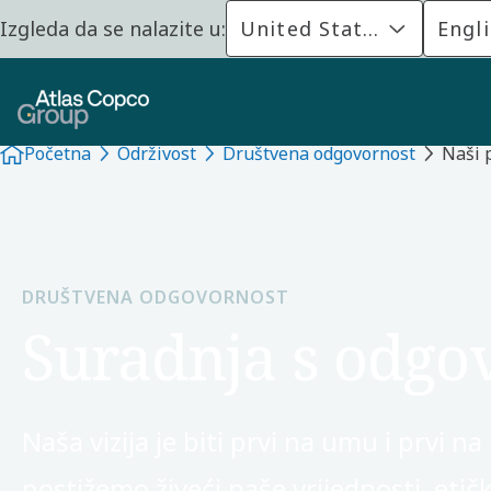
Izgleda da se nalazite u:
United States
Engl
Početna
Održivost
Društvena odgovornost
Naši 
DRUŠTVENA ODGOVORNOST
Suradnja s odg
Naša vizija je biti prvi na umu i prvi 
postižemo živeći naše vrijednosti, etič