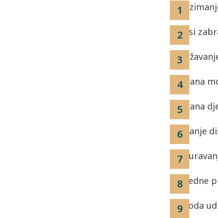
Preuzimanje
Popisi zabr
Podržavanje
Zabrana mo
Zabrana dj
Ukidanje di
Osiguravan
Pravedne pl
Sloboda udr