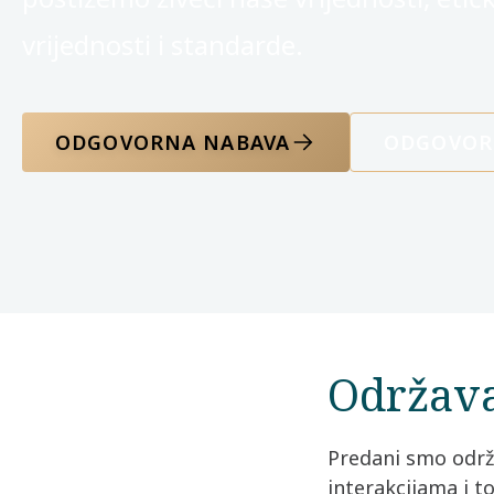
vrijednosti i standarde.
ODGOVORNA NABAVA
ODGOVOR
Održava
Predani smo održ
interakcijama i t