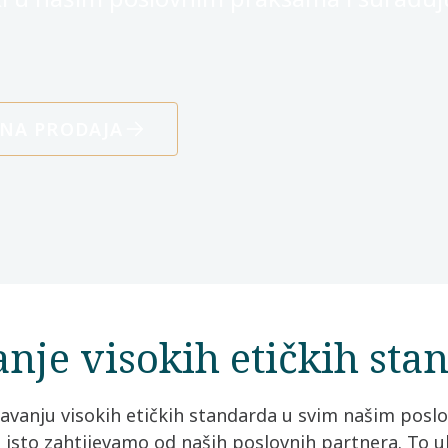
NA PRODAJA
nje visokih etičkih sta
avanju visokih etičkih standarda u svim našim posl
o isto zahtijevamo od naših poslovnih partnera. To u