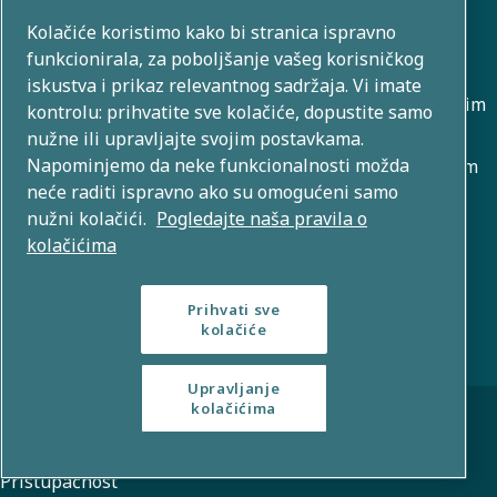
Kolačiće koristimo kako bi stranica ispravno
O nama
funkcionirala, za poboljšanje vašeg korisničkog
iskustva i prikaz relevantnog sadržaja. Vi imate
Atlas Copco Group razvija inovativna rješenja u poslovnim
kontrolu: prihvatite sve kolačiće, dopustite samo
područjima koja uključuju kompresiju zraka, vakuum,
nužne ili upravljajte svojim postavkama.
Napominjemo da neke funkcionalnosti možda
industrijske i energetske tehnike. S globalnim portfeljem
neće raditi ispravno ako su omogućeni samo
od više od 80 brendova, omogućujemo tehnologiju koja
nužni kolačići.
Pogledajte naša pravila o
oblikuje budućnost.
kolačićima
Prihvati sve
kolačiće
Upravljanje
© Autorska prava 2026. - Atlas Copco grupa
kolačićima
Pravne i obavijesti o privatnosti
Pravila o kolačićima
Pristupačnost