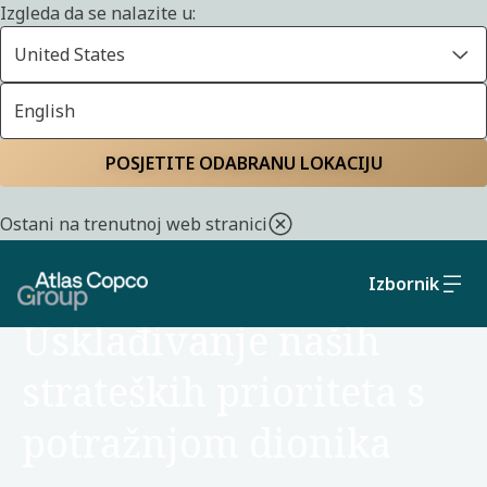
Izgleda da se nalazite u:
United States
English
Početna
Održivost
Politike i obveze
POSJETITE ODABRANU LOKACIJU
Ostani na trenutnoj web stranici
Izbornik
ODGOVORNOSTI
Usklađivanje naših
strateških prioriteta s
potražnjom dionika