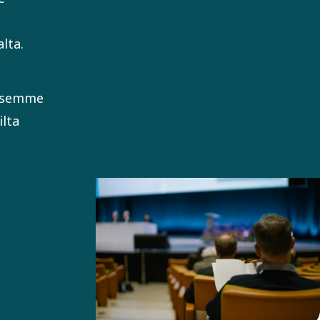
lta.
ksemme
ilta