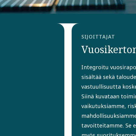
SIJOITTAJAT
Vuosikerto
Integroitu vuosirap
sisältää sekä taloude
vastuullisuutta koske
Siinä kuvataan toim
vaikutuksiamme, ris
mahdollisuuksiamme
tavoitteitamme. Se e
myös suorituksemm