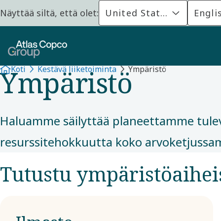
Näyttää siltä, että olet:
United States
Engli
KESTÄVÄ LIIKETOIMINTA
Ympäristö
Koti
Kestävä liiketoiminta
Ympäristö
Haluamme säilyttää planeettamme tulevil
resurssitehokkuutta koko arvoketjussa
Tutustu ympäristöaihe