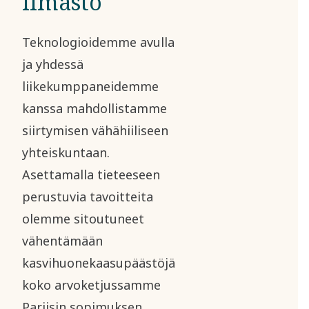
Ilmasto
Teknologioidemme avulla
ja yhdessä
liikekumppaneidemme
kanssa mahdollistamme
siirtymisen vähähiiliseen
yhteiskuntaan.
Asettamalla tieteeseen
perustuvia tavoitteita
olemme sitoutuneet
vähentämään
kasvihuonekaasupäästöjä
koko arvoketjussamme
Pariisin sopimuksen