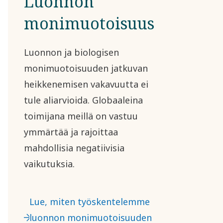
Luonnon
monimuotoisuus
Luonnon ja biologisen
monimuotoisuuden jatkuvan
heikkenemisen vakavuutta ei
tule aliarvioida. Globaaleina
toimijana meillä on vastuu
ymmärtää ja rajoittaa
mahdollisia negatiivisia
vaikutuksia.
Lue, miten työskentelemme
luonnon monimuotoisuuden