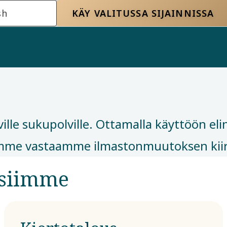
sh
KÄY VALITUSSA SIJAINNISSA
le sukupolville. Ottamalla käyttöön eli
mme vastaamme ilmastonmuutoksen kiire
isiimme