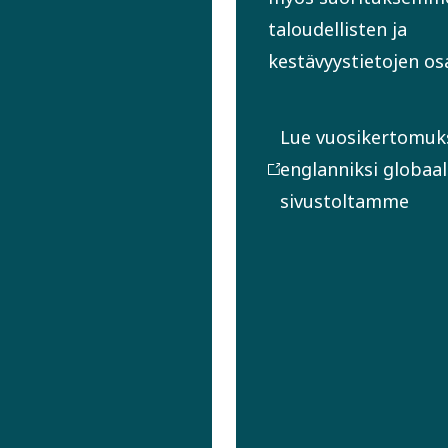
taloudellisten ja
kestävyystietojen osa
Lue vuosikertomu
englanniksi globaal
sivustoltamme