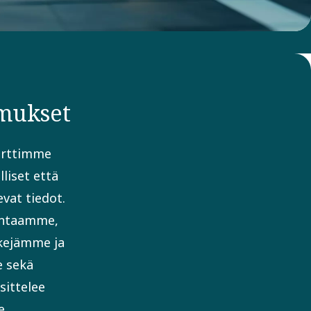
mukset
orttimme
lliset että
vat tiedot.
intaamme,
kejämme ja
 sekä
sittelee
e