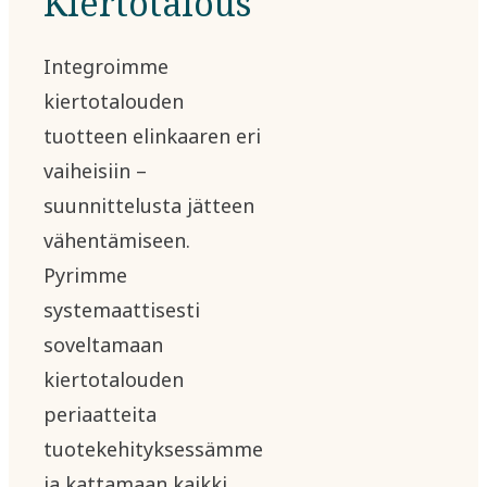
Kiertotalous
Integroimme
kiertotalouden
tuotteen elinkaaren eri
vaiheisiin –
suunnittelusta jätteen
vähentämiseen.
Pyrimme
systemaattisesti
soveltamaan
kiertotalouden
periaatteita
tuotekehityksessämme
ja kattamaan kaikki