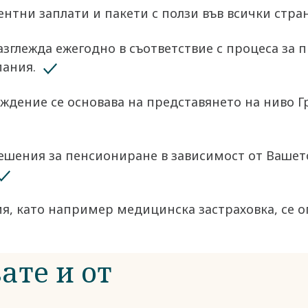
тни заплати и пакети с ползи във всички страни
азглежда ежегодно в съответствие с процеса за 
ния. ​
ждение се основава на представянето на ниво Г
решения за пенсиониране в зависимост от Ваше
я, като например медицинска застраховка, се оп
ате и от