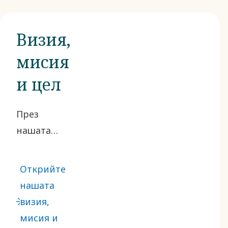
Визия,
мисия
и цел
През
нашата
дълга
история
Открийте
никога не
нашата
сме
визия,
спирали да
мисия и
разработваме