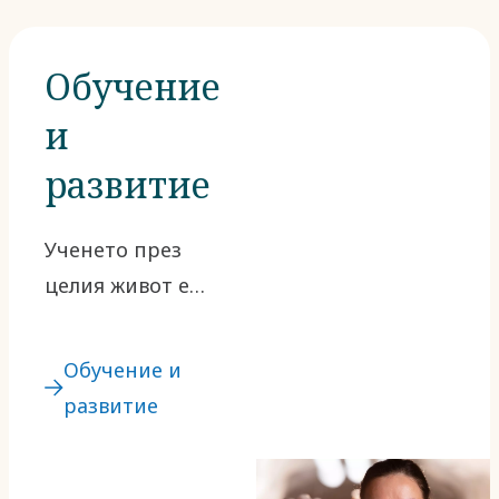
Обучение
и
развитие
Ученето през
целия живот е
част от нашата
основа. Нашата
Обучение и
култура активно
развитие
насърчава
ученето в полза
на вашето