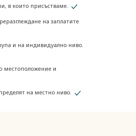
, в които присъстваме. ​
преразглеждане на заплатите
рупа и на индивидуално ниво.
то местоположение и
ределят на местно ниво. ​