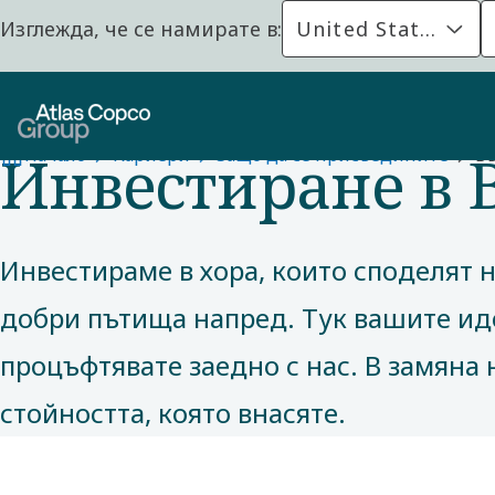
Изглежда, че се намирате в:
United States
ПРИЧИНИ ЗА УЧАСТИЕ
Инвестиране в 
Начало
Кариери
Защо да се присъедините
В
Инвестираме в хора, които споделят 
добри пътища напред. Тук вашите иде
процъфтявате заедно с нас. В замяна
стойността, която внасяте.