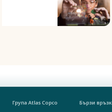
професионално
и лично
развитие.
Група Atlas Copco
Бързи връз