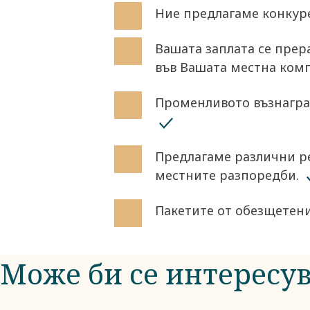
Ние предлагаме конкурен
​Вашата заплата се прер
във Вашата местна компа
​Променливото възнагра
​Предлагаме различни 
местните разпоредби.
Пакетите от обезщетени
Може би се интересув