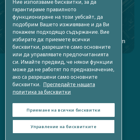
Ние използваме бисквитки, за да
гр. София 1528, България
гарантираме правилното
функциониране на този уебсайт, да
(+359) 2 489 31 78
подобрим Вашето изживяване и да Ви
compressor.sales@bg.atlascopco.com
покажем подходящо съдържание. Вие
избирате да: приемете всички
compressor.service@bg.atlascopco.com
бисквитки, разрешите само основните
или да управлявате предпочитанията
си. Имайте предвид, че някои функции
може да не работят по предназначение,
ако са разрешени само основните
бисквитки.
Прегледайте нашата
политика за бисквитки
Приемане на всички бисквитки
Управление на бисквитките