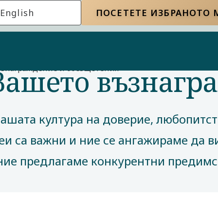
English
ПОСЕТЕТЕ ИЗБРАНОТО
Вашето възнагр
ъзнаграждение и обезщетения
нашата култура на доверие, любопитст
и са важни и ние се ангажираме да ви
 ние предлагаме конкурентни предимс