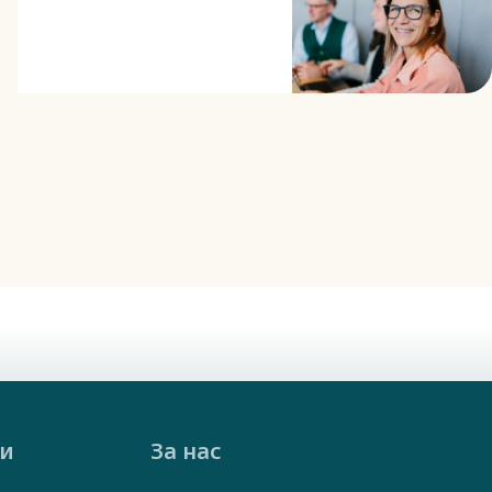
най-добре това -
нашите колеги.
ки
За нас