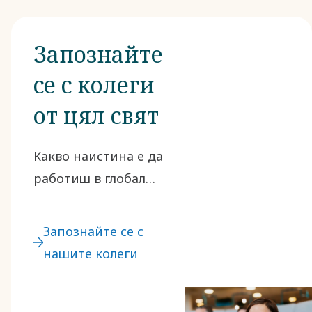
Запознайте
се с колеги
от цял свят
Какво наистина е да
работиш в глобална
организация като
нашата? Най-
Запознайте се с
добрият начин да
нашите колеги
разберете това е да
чуете историите на
хората, които знаят