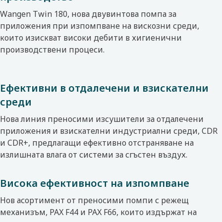
Wangen Twin 180, нова двувинтова помпа
за
приложения при изпомпване на вискозни среди,
които изискват високи дебити в хигиенични
производствени процеси.
Ефективни в отдалечени и взискателни
среди
Нова линия преносими изсушители за отдалечени
приложения
и взискателни индустриални среди, CDR
и CDR+, предлагащи ефективно отстраняване на
излишната влага от системи за сгъстен въздух.
Висока ефективност на изпомпване
Нов асортимент от преносими помпи с режещ
механизъм,
PAX F44 и PAX F66, които издържат на