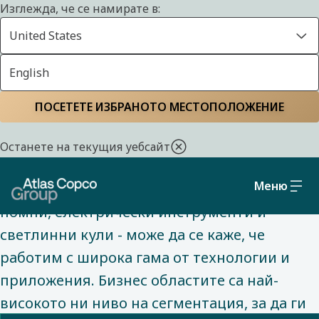
Изглежда, че се намирате в:
United States
English
ЗА НАС
Начало
За нас
Разбиране на нашите
ПОСЕТЕТЕ ИЗБРАНОТО МЕСТОПОЛОЖЕНИЕ
бизнес области
Останете на текущия уебсайт
Меню
От въздушни компресори до вакуумни
помпи, електрически инструменти и
светлинни кули - може да се каже, че
работим с широка гама от технологии и
приложения. Бизнес областите са най-
високото ни ниво на сегментация, за да ги