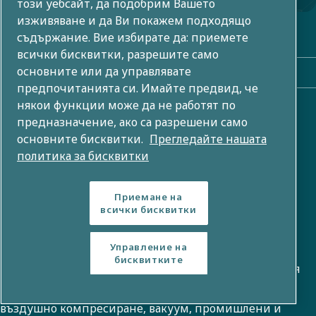
този уебсайт, да подобрим Вашето
изживяване и да Ви покажем подходящо
съдържание. Вие избирате да: приемете
Група Atlas Copco
всички бисквитки, разрешите само
основните или да управлявате
Бързи връзки
предпочитанията си. Имайте предвид, че
някои функции може да не работят по
Външни връзки
предназначение, ако са разрешени само
основните бисквитки.
Прегледайте нашата
Инвеститори
политика за бисквитки
Галерия със снимки и видеоклипове
Приемане на
всички бисквитки
За нас
Управление на
бисквитките
Групата Atlas Copco разработва иновативни решения
във всички области на бизнеса, включително
въздушно компресиране, вакуум, промишлени и