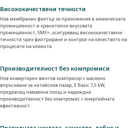
Висококачествени течности
Нов мембранен филтър за приложения в химическата
промишленост и хранително-вкусовата
промишленост, SME+, осигуряващ висококачествени
течности чрез филтриране и контрол на качеството на
процесите на клиента.
Производителност без компромиси
Нов инверторен винтов компресор с маслено
впръскване за китайския пазар, E Basic 7,5 kW,
предлагащ намалена площ и надеждна
производителност без компромис с енергийната
ефективност.
Правилната чистота, качество, дебит и