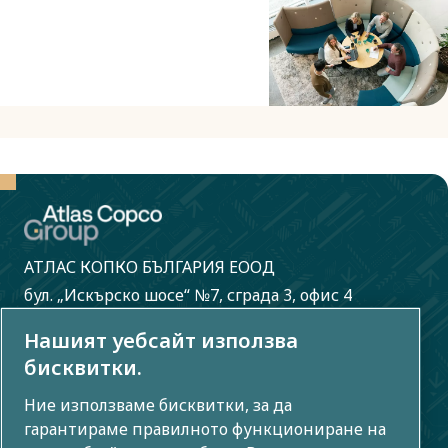
АТЛАС КОПКО БЪЛГАРИЯ ЕООД
бул. „Искърско шосе“ №7, сграда 3, офис 4
гр. София 1528, България
Нашият уебсайт използва
бисквитки.
(+359) 2 489 31 78
compressor.sales@bg.atlascopco.com
Ние използваме бисквитки, за да
compressor.service@bg.atlascopco.com
гарантираме правилното функциониране на