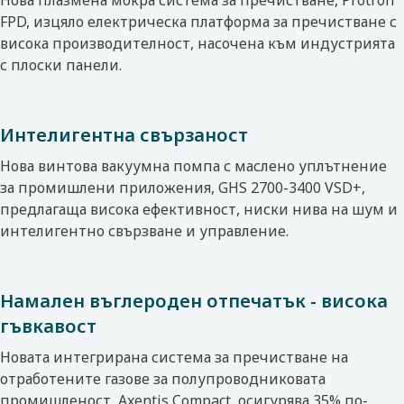
Нова плазмена мокра система за пречистване, Protron
FPD, изцяло електрическа платформа за пречистване с
висока производителност, насочена към индустрията
с плоски панели.
Интелигентна свързаност
Нова винтова вакуумна помпа с маслено уплътнение
за промишлени приложения, GHS 2700-3400 VSD+,
предлагаща висока ефективност, ниски нива на шум и
интелигентно свързване и управление.
Намален въглероден отпечатък - висока
гъвкавост
Новата интегрирана система за пречистване на
отработените газове за полупроводниковата
промишленост, Axentis Compact, осигурява 35% по-