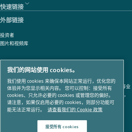
快速链接
为
所
外部链接
有
投资者
利
图片和视频库
益
相
关
我们的网站使用 cookies。
关于我们
者
我们使用 cookies 来确保本网站正常运行，优化您的
提
阿特拉斯 · 科普柯集团在空气压缩、真空、工业和电力技术等业
体验并为您显示相关内容。 您可以控制：接受所有
供
务领域开发专业的创新解决方案。凭借 80+ 个全球品牌组合，
cookies、只允许必要的 cookies 或管理您的偏好。
更
请注意，如果仅启用必要的 cookies，则部分功能可
我们实现了改变未来的技术。
能无法正常运行。
请查看我们的 Cookie 政策
大
的
接受所有 cookies
价