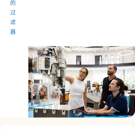
标，
的
的
我
过
目
们
滤
标，
致
器
以
力
实
于
现
根
可
据
持
《巴
续
黎
的
协
盈
定》
利
减
增
少
长。