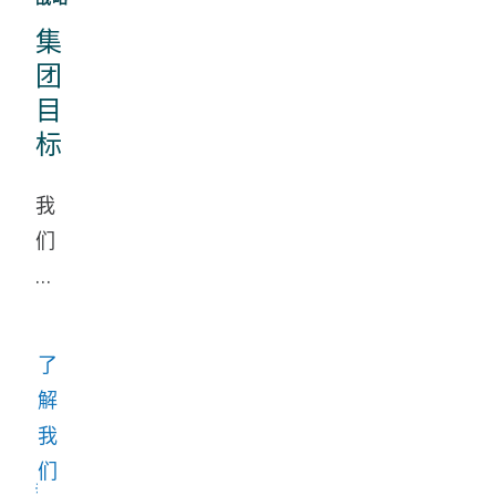
会
集
的
团
转
目
型。
标
通
过
我
设
们
定
设
基
定
于
了
科
了
雄
学
解
心
的
我
勃
目
们
勃