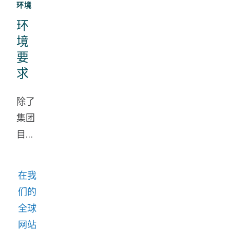
整
环境
可
个
环
持
价
境
续
值
要
发
链
求
展
的
是
温
除了
我
室
集团
们
气
目标
使
体
外，
命、
排
我们
在我
战
放。
还衡
们的
略
量和
全球
方
报告
网站
向