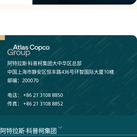
此页
以
面列
对
出了
经
最近
济、
的数
环
字。
境
阿特拉斯·科普柯集团大中华区总部
和
中国上海市静安区恒丰路436号环智国际大厦10楼
社
邮编：200070
会
电话： +86 21 3108 8850
负
传真： +86 21 3108 8852
责
的
方
阿特拉斯·科普柯集团
式