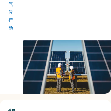
务
气
合
候
作
行
伙
动
伴，
我
们
实
现
了
向
低
碳
社
战略