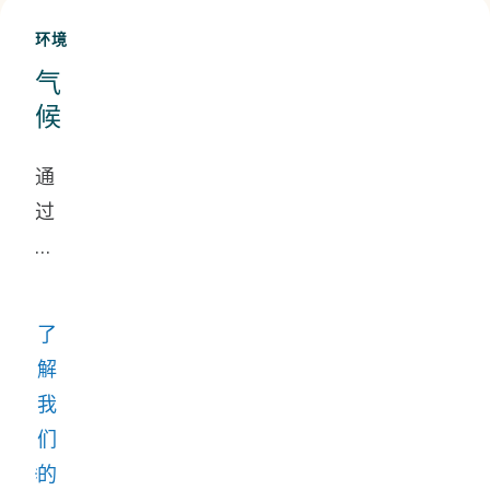
环境
气
候
通
过
我
们
的
了
技
解
术
我
和
们
业
的