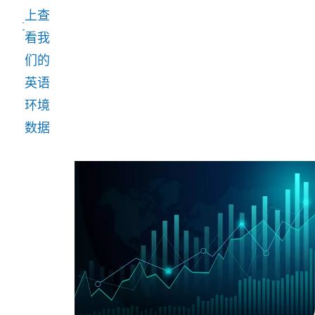
一些
上查
和
其他
看我
目
绩效
们的
标
指
英语
的
标，
环境
核
如温
数据
心
室气
部
体排
分。
放、
这
废
有
物、
助
水和
于
能
我
源。
们