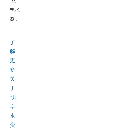
“共
享水
资
源”
是阿
了
特拉
解
斯·
更
科普
多
柯集
关
团主
于
要的
“共
社区
享
参与
水
项
资