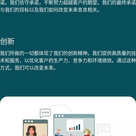
诺。我们信守承诺，不断努力超越客户的期望。我们的最终承诺
与我们的目标以及我们如何改变未来息息相关。
创新
我们所做的一切都体现了我们的创新精神。我们提供高质量的技
术和服务，以优化客户的生产力、竞争力和环境绩效。通过这种
方式，我们可以改变未来。