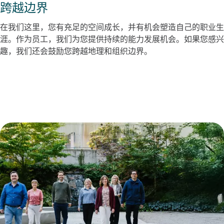
跨越边界​
在我们这里，您有充足的空间成长，并有机会塑造自己的职业生
涯。作为员工，我们为您提供持续的能力发展机会。如果您感兴
趣，我们还会鼓励您跨越地理和组织边界。​