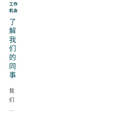
在为
工作
有需
机会
要的
了
人提
解
供长
我
期洁
们
净的
的
同
饮用
事
水和
卫生
我
设
们
施。
的
阿特
文
拉斯
化