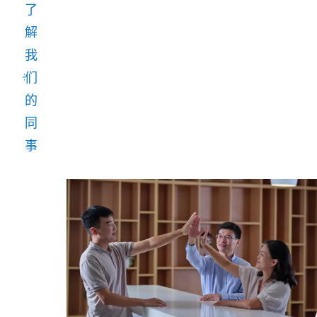
·科
了
体
普柯
解
现
集团
我
在
以双
们
同
倍于
的
事
员工
同
的
捐款
事
旅
的金
程
额，
中。
作为
通
认捐
过
善
了
款。​
解
他