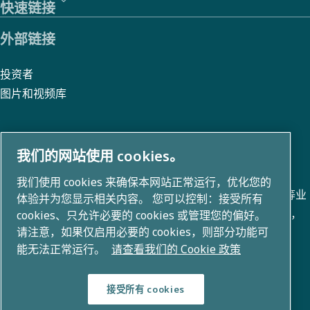
快速链接
优
外部链接
势。​
投资者
图片和视频库
我们的网站使用 cookies。
关于我们
我们使用 cookies 来确保本网站正常运行，优化您的
阿特拉斯 · 科普柯集团在空气压缩、真空、工业和电力技术等业
体验并为您显示相关内容。 您可以控制：接受所有
务领域开发专业的创新解决方案。凭借 80+ 个全球品牌组合，
cookies、只允许必要的 cookies 或管理您的偏好。
请注意，如果仅启用必要的 cookies，则部分功能可
我们实现了改变未来的技术。
能无法正常运行。
请查看我们的 Cookie 政策
接受所有 cookies