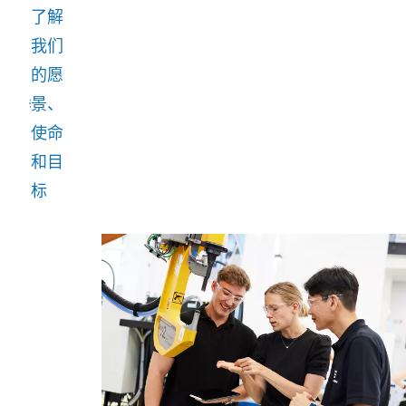
为导
了解
们
向的
我们
在
组
的愿
我
织，
景、
们
以创
使命
公
新和
和目
司
承诺
标
工
为核
作
心。
期
我们
间
的愿
取
景、
得
使命
的
和目
成