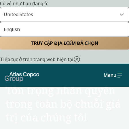
Có vẻ như bạn đang ở:
United States
English
Trang chủ
Tính bền vững
Xã hội và Quản trị
TRUY CẬP ĐỊA ĐIỂM ĐÃ CHỌN
Tiếp tục ở trên trang web hiện tại
Menu
XÃ HỘI VÀ QUẢN TRỊ
Tôn trọng nhân quyền
trong toàn bộ chuỗi giá
trị của chúng tôi