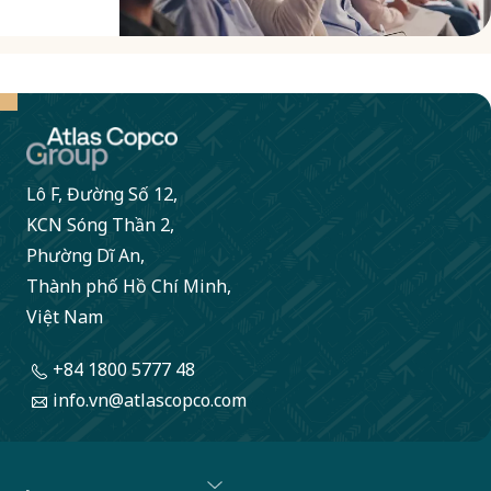
hành
vi
nghi
ngờ
sai
trái
Lô F, Đường Số 12,
nào
KCN Sóng Thần 2,
Phường Dĩ An,
thông
Thành phố Hồ Chí Minh,
qua
Việt Nam
SpeakUp,
hệ
+84 1800 5777 48
thống
info.vn@atlascopco.com
tố
giác