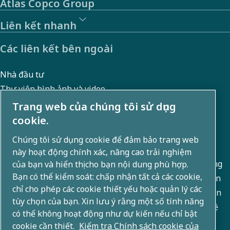
Atlas Copco Group
bên
ngoài
Liên kết nhanh
của
Các liên kết bên ngoài
chúng
tôi.
Nhà đầu tư
SpeakUp
Thư viện hình ảnh và video
cho
Trang web của chúng tôi sử dụng
cookie.
phép
Giới thiệu về chúng tôi
báo
Chúng tôi sử dụng cookie để đảm bảo trang web
này hoạt động chính xác, nâng cao trải nghiệm
cáo
Atlas Copco Group phát triển các giải pháp sáng tạo trong
của bạn và hiển thị cho bạn nội dung phù hợp.
ẩn
Bạn có thể kiểm soát: chấp nhận tất cả các cookie,
các lĩnh vực kinh doanh bao gồm công nghệ nén khí, chân
danh
chỉ cho phép các cookie thiết yếu hoặc quản lý các
không, công nghiệp và điện. Với danh mục sản phẩm toàn
tùy chọn của bạn. Xin lưu ý rằng một số tính năng
các
cầu gồm 80+ thương hiệu, chúng tôi cho phép công nghệ
có thể không hoạt động như dự kiến nếu chỉ bật
hành
kiến tạo tương lai.
cookie cần thiết.
Kiểm tra Chính sách cookie của