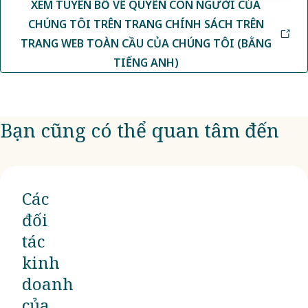
XEM TUYÊN BỐ VỀ QUYỀN CON NGƯỜI CỦA
CHÚNG TÔI TRÊN TRANG CHÍNH SÁCH TRÊN
TRANG WEB TOÀN CẦU CỦA CHÚNG TÔI (BẰNG
TIẾNG ANH)
Bạn cũng có thể quan tâm đến
Các
đối
tác
kinh
doanh
của