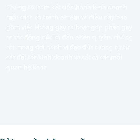
Chúng tôi cam kết tiến hành kinh doanh
một cách có trách nhiệm và điều này bao
gồm việc không gây ra hoặc góp phần gây
ra tác động bất lợi đến nhân quyền. chúng
tôi mong đợi hành vi đạo đức tương tự từ
các đối tác kinh doanh và tất cả các mối
quan hệ khác.