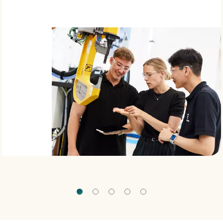
đáp
ứng
nhu cầu
thực tế.
Để định
hướng,
chúng
tôi luôn
có tầm
nhìn,
sứ
mệnh
và mục
tiêu rõ