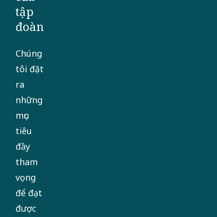
tập
đoàn
Chúng
tôi đặt
ra
những
mục
tiêu
đầy
tham
vọng
để đạt
được