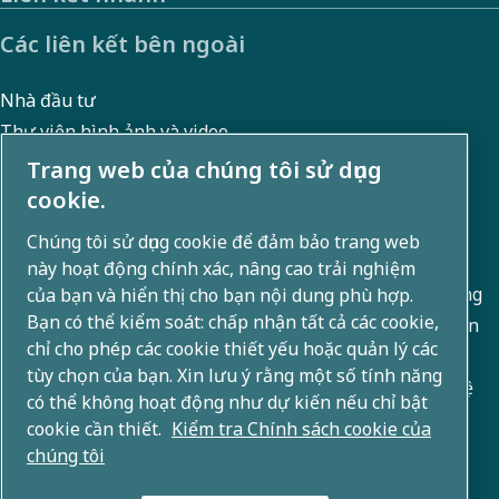
Các liên kết bên ngoài
Nhà đầu tư
Thư viện hình ảnh và video
Trang web của chúng tôi sử dụng
cookie.
Giới thiệu về chúng tôi
Chúng tôi sử dụng cookie để đảm bảo trang web
này hoạt động chính xác, nâng cao trải nghiệm
Atlas Copco Group phát triển các giải pháp sáng tạo trong
của bạn và hiển thị cho bạn nội dung phù hợp.
Bạn có thể kiểm soát: chấp nhận tất cả các cookie,
các lĩnh vực kinh doanh bao gồm công nghệ nén khí, chân
chỉ cho phép các cookie thiết yếu hoặc quản lý các
không, công nghiệp và điện. Với danh mục sản phẩm toàn
tùy chọn của bạn. Xin lưu ý rằng một số tính năng
cầu gồm 80+ thương hiệu, chúng tôi cho phép công nghệ
có thể không hoạt động như dự kiến nếu chỉ bật
kiến tạo tương lai.
cookie cần thiết.
Kiểm tra Chính sách cookie của
chúng tôi