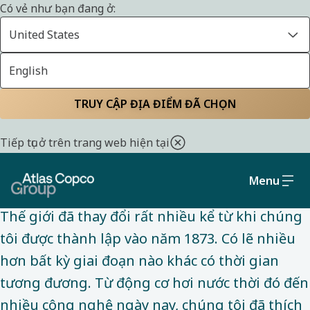
Có vẻ như bạn đang ở:
United States
English
GIỚI THIỆU VỀ CHÚNG TÔI
Trang chủ
Giới thiệu về chúng tôi
Chiến lược và mô hình
TRUY CẬP ĐỊA ĐIỂM ĐÃ CHỌN
kinh doanh để đạt được
Tiếp tục ở trên trang web hiện tại
mục tiêu của chúng tôi
Menu
Thế giới đã thay đổi rất nhiều kể từ khi chúng
tôi được thành lập vào năm 1873. Có lẽ nhiều
hơn bất kỳ giai đoạn nào khác có thời gian
tương đương. Từ động cơ hơi nước thời đó đến
nhiều công nghệ ngày nay, chúng tôi đã thích