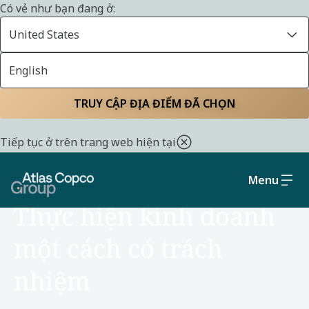
Có vẻ như bạn đang ở:
United States
English
Trang chủ
Tính bền vững
Xã hội và Quản trị
TRUY CẬP ĐỊA ĐIỂM ĐÃ CHỌN
Tiếp tục ở trên trang web hiện tại
Menu
XÃ HỘI VÀ QUẢN TRỊ
Thực hiện kinh doanh
một cách có trách
nhiệm