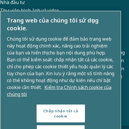
tôi.
Nhà đầu tư
SpeakUp
Thư viện hình ảnh và video
cho
Trang web của chúng tôi sử dụng
cookie.
phép
Giới thiệu về chúng tôi
báo
Chúng tôi sử dụng cookie để đảm bảo trang web
này hoạt động chính xác, nâng cao trải nghiệm
cáo
Atlas Copco Group phát triển các giải pháp sáng tạo trong
của bạn và hiển thị cho bạn nội dung phù hợp.
ẩn
Bạn có thể kiểm soát: chấp nhận tất cả các cookie,
các lĩnh vực kinh doanh bao gồm công nghệ nén khí, chân
danh
chỉ cho phép các cookie thiết yếu hoặc quản lý các
không, công nghiệp và điện. Với danh mục sản phẩm toàn
tùy chọn của bạn. Xin lưu ý rằng một số tính năng
các
cầu gồm 80+ thương hiệu, chúng tôi cho phép công nghệ
có thể không hoạt động như dự kiến nếu chỉ bật
hành
kiến tạo tương lai.
cookie cần thiết.
Kiểm tra Chính sách cookie của
vi
chúng tôi
hoặc
Chấp nhận tất cả
hành
cookie
động