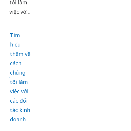
tôi làm
việc với
các đối
tác kinh
Tìm
doanh
hiểu
có cùng
thêm về
tiêu
cách
chuẩn
chúng
đạo đức.
tôi làm
Chúng
việc với
tôi yêu
các đối
cầu tất
tác kinh
cả các
doanh
đối tác