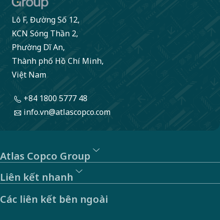
sai
trái
Lô F, Đường Số 12,
nào
KCN Sóng Thần 2,
Phường Dĩ An,
thông
Thành phố Hồ Chí Minh,
qua
Việt Nam
SpeakUp,
hệ
+84 1800 5777 48
thống
info.vn@atlascopco.com
tố
giác
Atlas Copco Group
bên
ngoài
Liên kết nhanh
của
Các liên kết bên ngoài
chúng