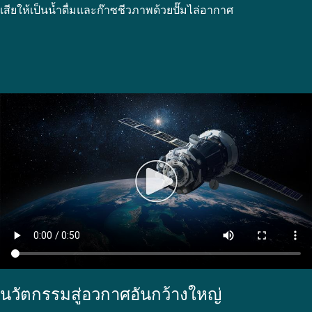
เสียให้เป็นน้ำดื่มและก๊าซชีวภาพด้วยปั๊มไล่อากาศ
นวัตกรรมสู่อวกาศอันกว้างใหญ่