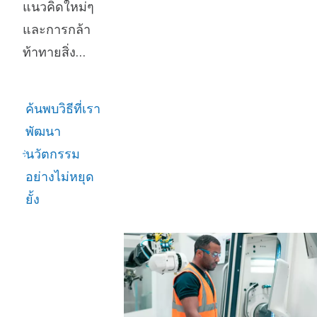
แนวคิดใหม่ๆ
และการกล้า
ท้าทายสิ่ง
เดิมๆ คือหัวใจ
สำคัญของ
ค้นพบวิธีที่เรา
นวัตกรรม ซึ่ง
พัฒนา
นำไปสู่การ
นวัตกรรม
พัฒนาอย่าง
อย่างไม่หยุด
ต่อเนื่องและ
ยั้ง
การก้าว
กระโดดที่ยิ่ง
ใหญ่