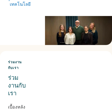
Ekwall ผู้
เทคโนโลยี
จัดการฝ่าย
แบรนด์และ
การสื่อสาร
ภายใน เชิญ
แขกผู้
เชี่ยวชาญจาก
ทั่วทั้ง Atlas
ร่วมงาน
Copco Group
กับเรา
มาแบ่งปันมุม
ร่วม
มองของพวก
งานกับ
เขาและพูดคุย
เรา
เกี่ยวกับสิ่งที่จะ
เกิดขึ้น
เบื้องหลัง