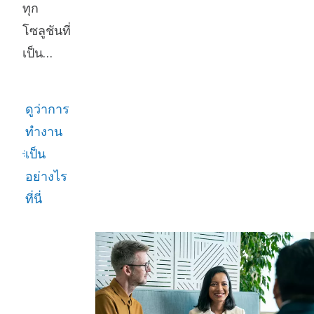
ทุก
โซลูชันที่
เป็น
นวัตกรรม
มีผู้คนทํา
ดูว่าการ
งานร่วม
ทํางาน
กันเพื่อ
เป็น
เปลี่ยนแปลง
อย่างไร
อนาคต
ที่นี่
เรา
รวบรวม
พลังของ
คนที่
อยากรู้