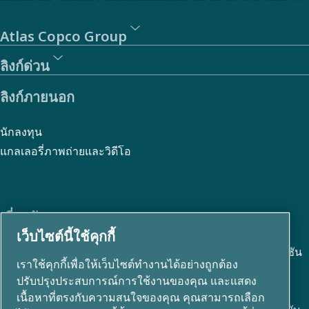
Atlas Copco Group
ลิงก์ด่วน
ลิงก์ภายนอก
นักลงทุน
แกลเลอรี่ภาพถ่ายและวิดีโอ
เกี่ยวกับเรา
เว็บไซต์นี้ใช้คุกกี้
กลุ่มบริษัทแอตลาส คอปโก้ (Atlas Copco Group) พัฒนาโซลูชัน
เราใช้คุกกี้เพื่อให้เว็บไซต์ทำงานได้อย่างถูกต้อง
นวัตกรรมครอบคลุมหลากหลายกลุ่มธุรกิจ ทั้งด้านเทคโนโลยี
ปรับปรุงประสบการณ์การใช้งานของคุณ และแสดง
เครื่องอัดอากาศหรือปั๊มลม ปั๊มสุญญากาศ อุตสาหกรรม และ
เนื้อหาที่ตรงกับความสนใจของคุณ คุณสามารถเลือก