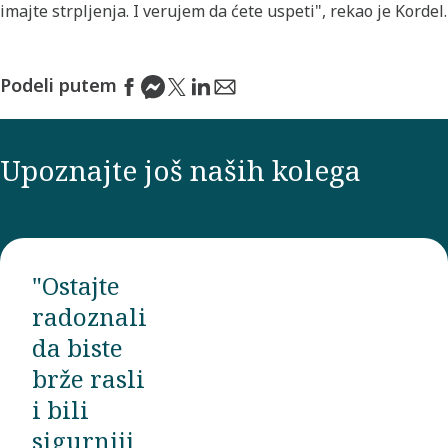
imajte strpljenja. I verujem da ćete uspeti", rekao je Kordel.
Podeli putem
Upoznajte još naših kolega
"Ostajte
radoznali
da biste
brže rasli
i bili
sigurniji