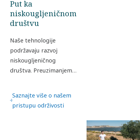
Put ka
niskougljeničnom
društvu
Naše tehnologije
podržavaju razvoj
niskougljeničnog
društva. Preuzimanjem
odgovornosti za naš
uticaj i doslednim
Saznajte više o našem
etičkim postupanjem u
pristupu održivosti
svim poslovnim
odnosima, stvaramo
vrednost za naše