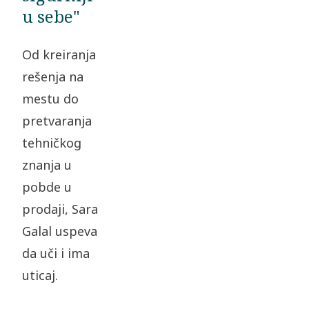
u sebe"
Od kreiranja
rešenja na
mestu do
pretvaranja
tehničkog
znanja u
pobde u
prodaji, Sara
Galal uspeva
da uči i ima
uticaj.