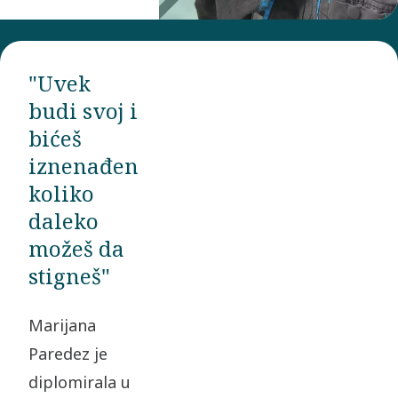
"Uvek
budi svoj i
bićeš
iznenađen
koliko
daleko
možeš da
stigneš"
Marijana
Paredez je
diplomirala u