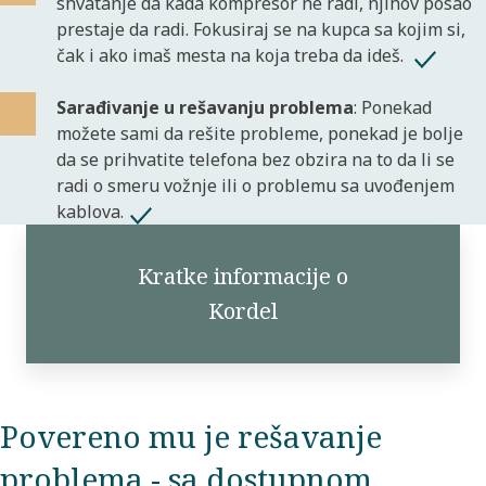
shvatanje da kada kompresor ne radi, njihov posao
prestaje da radi. Fokusiraj se na kupca sa kojim si,
čak i ako imaš mesta na koja treba da ideš.
Sarađivanje u rešavanju problema
: Ponekad
možete sami da rešite probleme, ponekad je bolje
da se prihvatite telefona bez obzira na to da li se
radi o smeru vožnje ili o problemu sa uvođenjem
kablova.
Kratke informacije o
Kordel
Povereno mu je rešavanje
problema - sa dostupnom