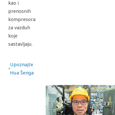
kao i
prenosnih
kompresora
za vazduh
koje
sastavljaju.
Upoznajte
Hua Šenga