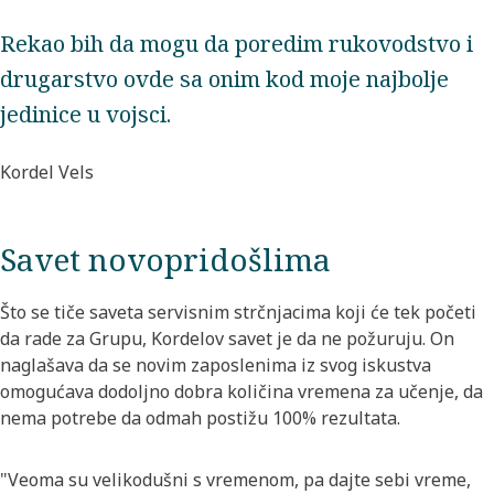
Rekao bih da mogu da poredim rukovodstvo i
drugarstvo ovde sa onim kod moje najbolje
jedinice u vojsci.
Kordel Vels
Savet novopridošlima
Što se tiče saveta servisnim strčnjacima koji će tek početi
da rade za Grupu, Kordelov savet je da ne požuruju. On
naglašava da se novim zaposlenima iz svog iskustva
omogućava dodoljno dobra količina vremena za učenje, da
nema potrebe da odmah postižu 100% rezultata.
"Veoma su velikodušni s vremenom, pa dajte sebi vreme,