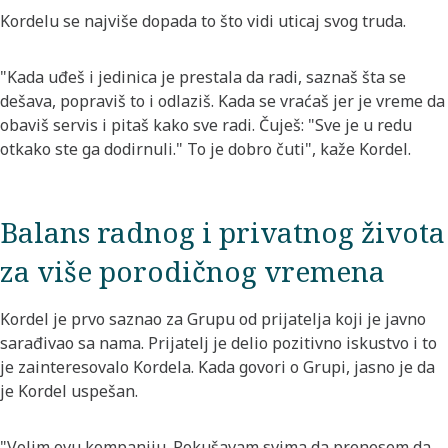
Kordelu se najviše dopada to što vidi uticaj svog truda.
"Kada uđeš i jedinica je prestala da radi, saznaš šta se
dešava, popraviš to i odlaziš. Kada se vraćaš jer je vreme da
obaviš servis i pitaš kako sve radi. Čuješ: "Sve je u redu
otkako ste ga dodirnuli." To je dobro čuti", kaže Kordel.
Balans radnog i privatnog života
za više porodičnog vremena
Kordel je prvo saznao za Grupu od prijatelja koji je javno
sarađivao sa nama. Prijatelj je delio pozitivno iskustvo i to
je zainteresovalo Kordela. Kada govori o Grupi, jasno je da
je Kordel uspešan.
"Volim ovu kompaniju. Pokušavam svima da prenesem da