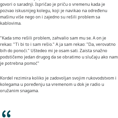
govori o saradnji. Ispričao je priču o vremenu kada je
pozvao iskusnijeg kolegu, koji je navikao na određenu
mašinu više nego on i zajedno su rešili problem sa
kablovima.
"Kada smo rešili problem, zahvalio sam mu se. A on je
rekao: "Ti bi to i sam rešio." A ja sam rekao: "Da, verovatno
bih do ponoći." Uštedeo mi je osam sati. Zaista snažno
podstičemo jedan drugog da se obratimo u slučaju ako nam
je potrebna pomoć"
Kordel rezimira koliko je zadovoljan svojim rukovodstvom i
kolegama u poređenju sa vremenom u dok je radio u
oružanim snagama.