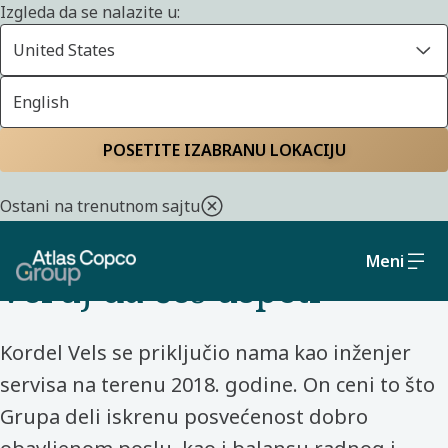
Izgleda da se nalazite u:
United States
English
Početna
Upoznajte naše kolege
POSETITE IZABRANU LOKACIJU
SERVIS - SAD - ATLAS COPCO
Ostani na trenutnom sajtu
"Uspori, imaj strpljenja i
Meni
veruj da ćeš uspeti"
Kordel Vels se priključio nama kao inženjer
servisa na terenu 2018. godine. On ceni to što
Grupa deli iskrenu posvećenost dobro