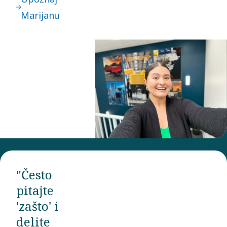
Marijanu
"Često
pitajte
'zašto' i
delite