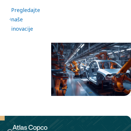
ključni su za
Pregledajte
naše
naše
inovacije. To
inovacije
vodi ka
kontinuiranim
unapređenjima
- ali i ka
velikim
iskoracima.