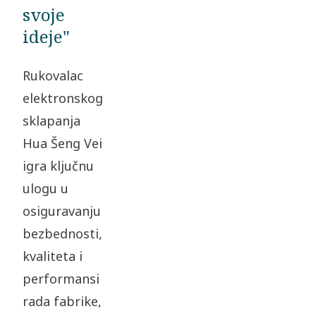
svoje
ideje"
Rukovalac
elektronskog
sklapanja
Hua Šeng Vei
igra ključnu
ulogu u
osiguravanju
bezbednosti,
kvaliteta i
performansi
rada fabrike,