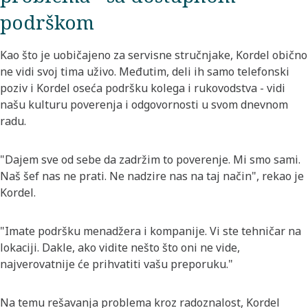
podrškom
Kao što je uobičajeno za servisne stručnjake, Kordel obično
ne vidi svoj tima uživo. Međutim, deli ih samo telefonski
poziv i Kordel oseća podršku kolega i rukovodstva - vidi
našu kulturu poverenja i odgovornosti u svom dnevnom
radu.
"Dajem sve od sebe da zadržim to poverenje. Mi smo sami.
Naš šef nas ne prati. Ne nadzire nas na taj način", rekao je
Kordel.
"Imate podršku menadžera i kompanije. Vi ste tehničar na
lokaciji. Dakle, ako vidite nešto što oni ne vide,
najverovatnije će prihvatiti vašu preporuku."
Na temu rešavanja problema kroz radoznalost, Kordel