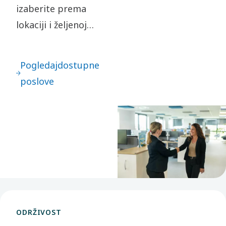
izaberite prema
lokaciji i željenoj
poziciji. Sa brojnim
prilikama koje
Pogledajdostupne
nudimo, verujemo
poslove
da ćete kod nas
pronaći svoj sledeći
izazov.
ODRŽIVOST