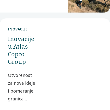
zainteresovane strane i
društvo u celini.
INOVACIJE
Inovacije
u Atlas
Copco
Group
Otvorenost
za nove ideje
i pomeranje
granica
ustaljenog