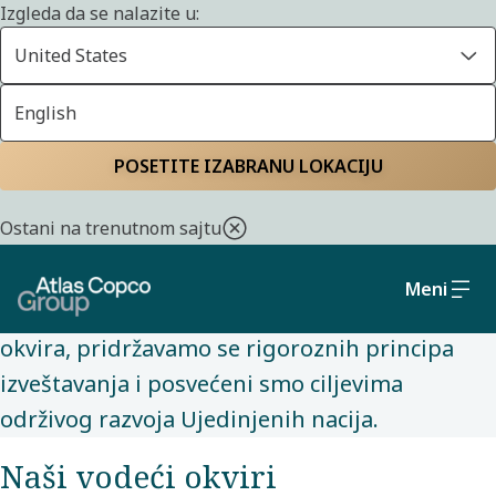
Izgleda da se nalazite u:
United States
English
ODRŽIVOST
Početna
Održivost
Politike i obaveze
POSETITE IZABRANU LOKACIJU
Ostani na trenutnom sajtu
Naše politike i obaveze nas usmeravaju ka
ostvarivanju pozitivnog uticaja na planetu i
Meni
društvo. Podržavamo više međunarodnih
okvira, pridržavamo se rigoroznih principa
izveštavanja i posvećeni smo ciljevima
održivog razvoja Ujedinjenih nacija.
Naši vodeći okviri