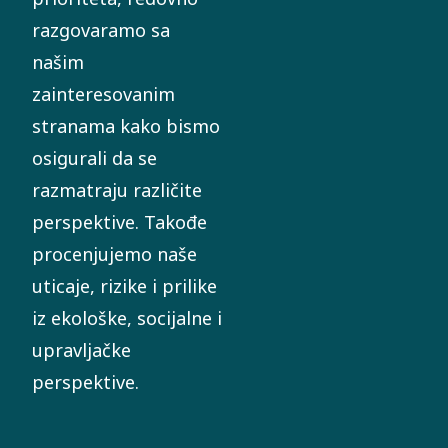
razgovaramo sa
našim
zainteresovanim
stranama kako bismo
osigurali da se
razmatraju različite
perspektive. Takođe
procenjujemo naše
uticaje, rizike i prilike
iz ekološke, socijalne i
upravljačke
perspektive.