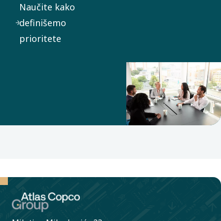
Naučite kako
definišemo
prioritete