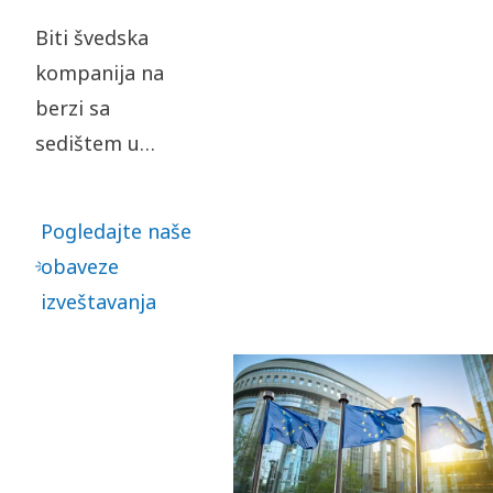
Biti švedska
kompanija na
berzi sa
sedištem u
Evropskoj uniji
znači da pratimo
Pogledajte naše
niz različitih
obaveze
okvira za
izveštavanja
izveštavanje, koji
delom utiču i na
naše poslovne
partnere.