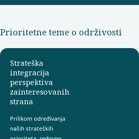
17 ciljeva i
direktno
doprinosi
Prioritetne teme o održivosti
nekima od njih.
Strateška
integracija
perspektiva
zainteresovanih
strana
Prilikom određivanja
naših strateških
prioriteta, redovno