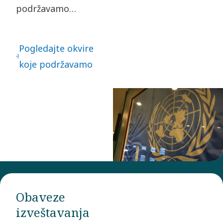
podržavamo
brojne
međunarodne
Pogledajte okvire
okvire koji takođe
koje podržavamo
usmeravaju način
na koji poslujemo.
Većina njih je
ugrađena u naš
Kodeks ponašanja.
Obaveze
izveštavanja