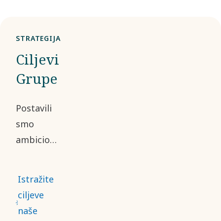
STRATEGIJA
Ciljevi
Grupe
Postavili
smo
ambiciozne
ciljeve za
postizanje
Istražite
održivog,
ciljeve
profitabilnog
naše
rasta.