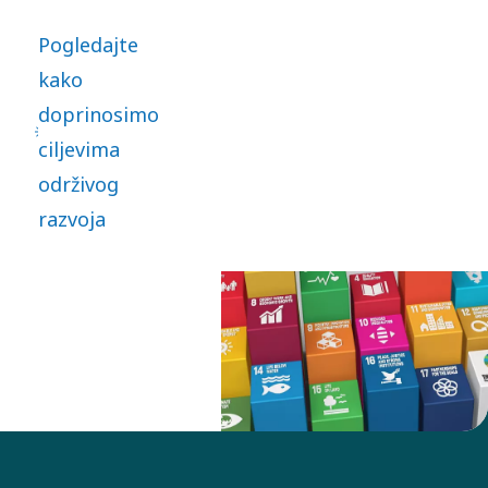
nacija 2015.
Pogledajte
godine. To je
kako
poziv na
doprinosimo
globalnu akciju
ciljevima
za eliminaciju
održivog
siromaštva,
razvoja
zaštitu planete
i obezbeđivanje
mira i
blagostanja do
2030. godine.
Atlas Copco
Group
potpisuje svih