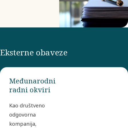
pravima ili naše
Liste
zabranjenih i
deklarisanih
stavki.
Eksterne obaveze
Međunarodni
radni okviri
Kao društveno
odgovorna
kompanija,