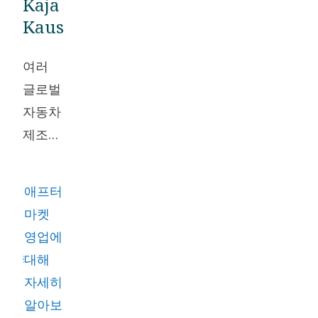
Kaja
다. 2015년
Kaus
에 그는 에
너지 회수
여러
솔루션에
글로벌
집중하기
자동차
시작했습니
제조업
다.
체에서
자동차
애프터
정비사
마켓
가 되
영업에
기 위
대해
한 교
자세히
육을
알아보
마친