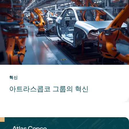
혁신
아트라스콥코 그룹의 혁신