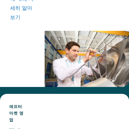
솔루션을
세히 알아
찾는 것을
보기
좋아했습니
다.
Rasmus는
2012년에
프로젝트
엔지니어로
입사하여
부유 가스
생산에 사
용되는 솔
애프터
루션을 담
마켓 영
업
당했습니