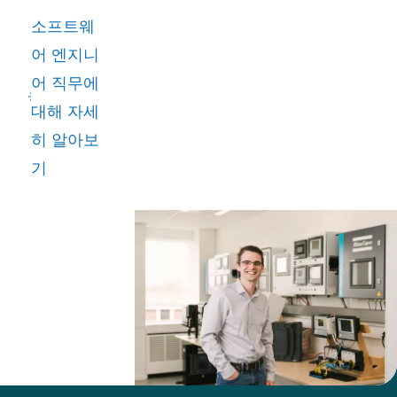
로를 바꿔
소프트웨
소프트웨
어 엔지니
어 엔지니
어 직무에
어링 분야
대해 자세
에서 커리
히 알아보
어를 시작
기
했습니다.
아트라스
콥코에 입
사한 그는
이제 컴프
레셔용 스
마트 제어
솔루션을