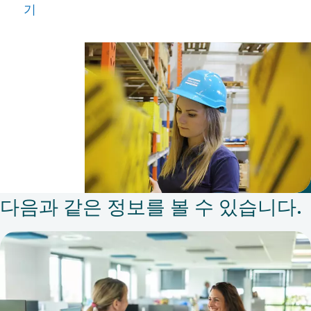
기
후
Kaja
Kaus
는 대
담한
도전을
시도했
고 아
트라스
다음과 같은 정보를 볼 수 있습니다.
콥코
이동식
장비
사업부
문 북