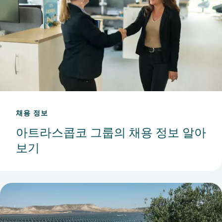
유럽
고객
센터의
애프터
마켓
영업
담당자
채용 정보
로 합
아트라스콥코 그룹의 채용 정보 알아
류했습
보기
니다.