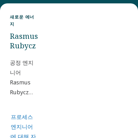
개발하는
데 주력하
새로운 에너
고 있습니
지
다.
Rasmus
Rubycz
공정 엔지
니어
Rasmus
Rubycz는
어렸을 때
부터 문제
프로세스
를 뒤집어
엔지니어
스마트한
에 대해 자