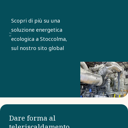
tecnologia dei
turboespansori per
Scopri di più su una
fornire alla rete una
soluzione energetica
fornitura di energia
ecologica a Stoccolma,
rinnovabile attiva 24 ore
sul nostro sito global
su 24.
Dare forma al
teleriscaldamento