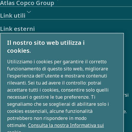
richiede molta
Atlas Copco Group
energia, ma
Link utili
con l'aiuto di
Link esterni
Atlas Copco
Group la
Il nostro sito web utilizza i
Investitori
fonderia è ora
cookies.
Galleria foto e video
sulla strada
Utilizziamo i cookies per garantire il corretto
giusta per
funzionamento di questo sito web, migliorare
ridurre il
l'esperienza dell'utente e mostrare contenuti
Chi siamo
rilevanti. Sei tu ad avere il controllo: potrai
consumo
accettare tutti i cookies, consentire solo quelli
energetico di
Atlas Copco Group sviluppa soluzioni innovative in diversi
necessari o gestire le tue preferenze. Ti
ambiti, tra cui compressione dell'aria, tecnologie per il
oltre 1 milione
segnaliamo che se sceglierai di abilitare solo i
cookies essenziali, alcune funzionalità
vuoto, applicazioni industriali e sistemi di alimentazione.
di kWh
potrebbero non rispondere in modo
Con un portafoglio globale di oltre 80 brand, offriamo la
all'anno.
ottimale.
Consulta la nostra Informativa sui
tecnologia che trasforma il futuro.