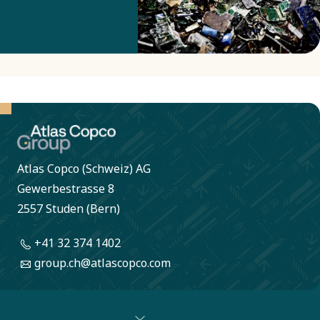
recupero dei
metalli. Qui le
schede a
circuito
stampato
vengono
trasformate in
metallo puro
Atlas Copco (Schweiz) AG
che può
Gewerbestrasse 8
essere
2557 Studen (Bern)
utilizzato in
+41 32 374 1402
nuovi
group.ch@atlascopco.com
prodotti. Il
processo