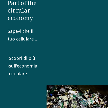
Part of the
pompa di calore in
circular
grado di trasformare le
economy
acque reflue in energia
per il teleriscaldamento.
Sapevi che il
tuo cellulare è
una vera
miniera d'oro?
Scopri di più
Boliden
sull'economia
Rönnskär è
circolare
una delle
fonderie
leader al
mondo per il