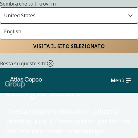
Sembra che tu ti trovi in:
United States
English
VISITA IL SITO SELEZIONATO
FEBRUARY 20, 2026
Resta su questo sito
STORIA D'INNOVAZIONE
Notti illuminate a
Menù
energia solare
Questa soluzione innovativa utilizza la
tecnologia dei turboespansori per fornire
alla rete una fornitura di energia