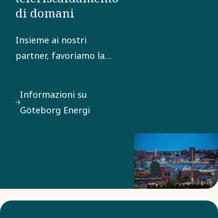
di domani
Insieme ai nostri
partner, favoriamo la
transizione verso una
società a basse
Informazioni su
emissioni di carbonio.
Göteborg Energi
Un esempio consolidato
arriva dalla città di
Gothenburg, in Svezia.
Già negli anni ’80, la
società energetica
locale Göteborg Energi
installò una gigantesca