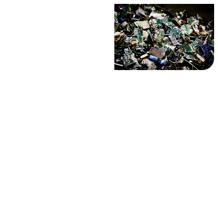
χυτήρια στον
κόσμο για την
ανάκτηση
μετάλλων. Εδώ οι
πλακέτες
τυπωμένου
κυκλώματος
μετατρέπονται σε
καθαρό μέταλλο,
το οποίο μπορεί
να
χρησιμοποιηθεί
σε νέα προϊόντα.
Η διαδικασία είναι