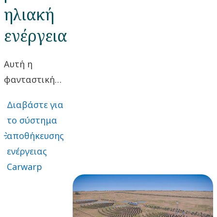
ηλιακή
ενέργεια
Αυτή η
φανταστική
λύση
Διαβάστε για
χρησιμοποιεί
το σύστημα
τεχνολογία
αποθήκευσης
στροβιλοσυμπιεστή
ενέργειας
για την παροχή
Carwarp
ανανεώσιμης
ενέργειας στο
δίκτυο όλο το