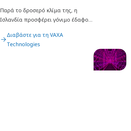
Παρά το δροσερό κλίμα της, η
Ισλανδία προσφέρει γόνιμο έδαφος
για καινοτομία. Ένα παράδειγμα
Διαβάστε για τη VAXA
βρίσκεται σε ένα βιομηχανικό
Technologies
πάρκο ακριβώς έξω από το
Reykjavik, όπου η νεοσύστατη
εταιρεία τεχνολογίας VAXA
Technologies αναπτύσσει ένα
καινοτόμο σύστημα παραγωγής
τροφίμων χαμηλών εκπομπών
άνθρακα.