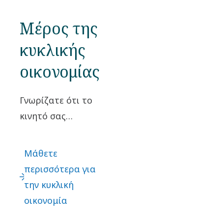
εργονομικό
Μέρος της
σχεδιασμό.
κυκλικής
οικονομίας
Γνωρίζατε ότι το
κινητό σας
τηλέφωνο είναι
ένα πραγματικό
Μάθετε
ορυχείο χρυσού;
περισσότερα για
Rönnskär Η
την κυκλική
Boliden είναι ένα
οικονομία
από τα κορυφαία