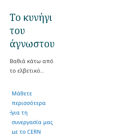
Το κυνήγι
του
άγνωστου
Βαθιά κάτω από
το ελβετικό
έδαφος,
κρυμμένο από
Μάθετε
τα μάτια του
περισσότερα
κόσμου,
για τη
κρύβεται ένα
συνεργασία μας
τεχνολογικό
με το CERN