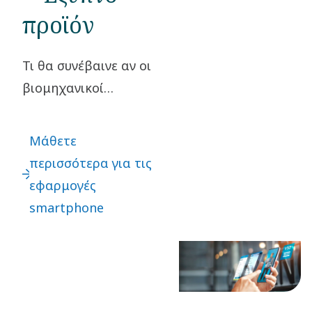
προϊόν
Τι θα συνέβαινε αν οι
βιομηχανικοί
κατασκευαστές
μπορούσαν να
Μάθετε
ρυθμίσουν εξ
περισσότερα για τις
αποστάσεως την
εφαρμογές
ταχύτητα και την
smartphone
κατανάλωση
ενέργειας των
αντλιών κενού τους,
ανάλογα με την
τρέχουσα ροή