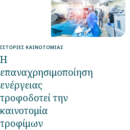
οποίος διευκολύνει
την κατανόηση, την
παρακολούθηση
και την ταχύτερη
αντιμετώπιση
ΙΣΤΟΡΊΕΣ ΚΑΙΝΟΤΟΜΊΑΣ
προβλημάτων.
Η
επαναχρησιμοποίηση
ενέργειας
τροφοδοτεί την
καινοτομία
τροφίμων