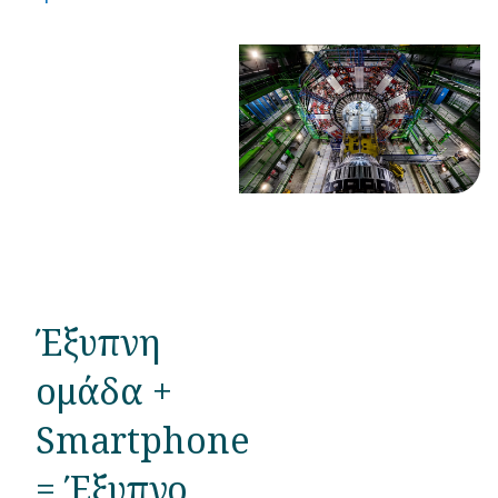
θαύμα με
γιγαντιαίες
αναλογίες.
Έξυπνη
ομάδα +
Smartphone
= Έξυπνο