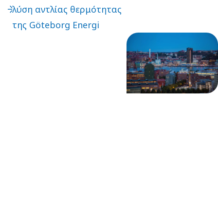
λύση αντλίας θερμότητας
άνθρακα. Ένα μακροχρόνιο
της Göteborg Energi
παράδειγμα βρίσκεται
στην πόλη του Γκέτεμποργκ
της Σουηδίας. Ήδη από τη
δεκαετία του 1980, η
τοπική εταιρεία ενέργειας
Göteborg Energi
εγκατέστησε μια γιγαντιαία
αντλία θερμότητας για τη
μετατροπή των λυμάτων
σε ενέργεια για τη
θέρμανση της περιοχής.