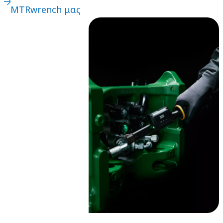
MTRwrench μας
πελατών, την
αδιάκοπη
δημιουργικότητα
της καινοτομίας
και τη δέσμευση
για μηχανολογική
αριστεία; Λοιπόν,
μπορεί να
καταλήξετε με ένα
βραβευμένο
εργαλείο που
ανεβάζει τον πήχη
για υψηλής
ποιότητας,