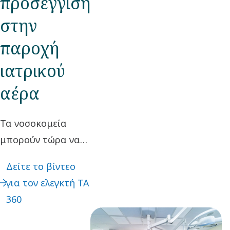
προσέγγιση
στην
παροχή
ιατρικού
αέρα
Τα νοσοκομεία
μπορούν τώρα να
αναβαθμίσουν τα
Δείτε το βίντεο
ιατρικά τους
για τον ελεγκτή TA
συστήματα αέρα με
360
τον ελεγκτή
TotalAlert 360, ο