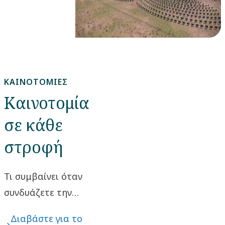
εικοσιτετράωρο.
ΚΑΙΝΟΤΟΜΊΕΣ
Καινοτομία
σε κάθε
στροφή
Τι συμβαίνει όταν
συνδυάζετε την
έντονη προσήλωση
Διαβάστε για το
στις ανάγκες των