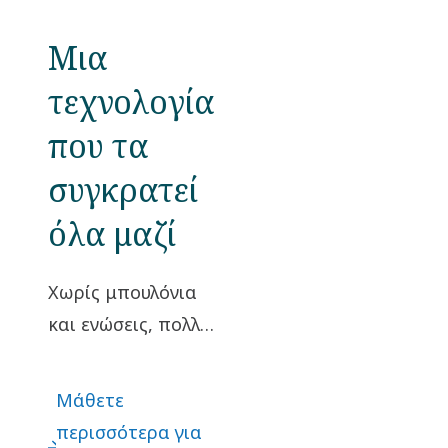
Μια
τεχνολογία
που τα
συγκρατεί
όλα μαζί
Χωρίς μπουλόνια
και ενώσεις, πολλά
από όσα έχουμε
στην καθημερινή
Μάθετε
μας ζωή θα
περισσότερα για