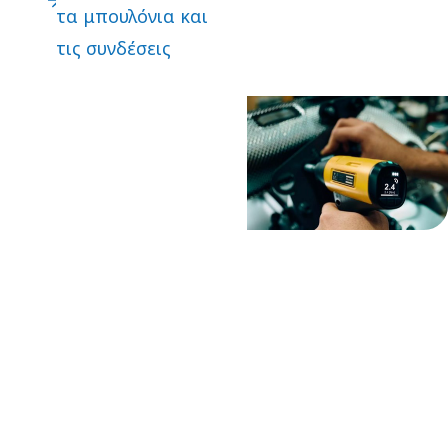
κατέρρεαν -
τα μπουλόνια και
κυριολεκτικά. Αυτή
τις συνδέσεις
η ζωτική και παλιά
τεχνολογία
προσαρμόζεται
και βελτιώνεται
συνεχώς για τις
απαιτήσεις της
σύγχρονης
βιομηχανίας.