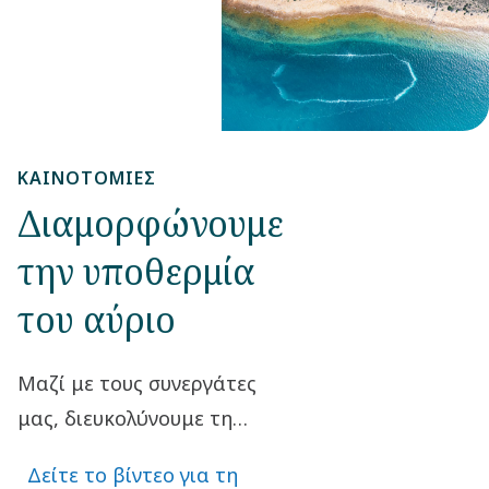
παράδειγμα
βρίσκεται στη νότια
Αυστραλία.
ΚΑΙΝΟΤΟΜΊΕΣ
Διαμορφώνουμε
την υποθερμία
του αύριο
Μαζί με τους συνεργάτες
μας, διευκολύνουμε τη
μετάβαση σε μια κοινωνία
Δείτε το βίντεο για τη
χαμηλών εκπομπών