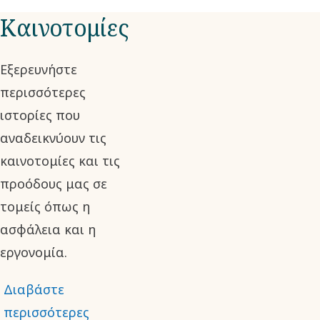
Καινοτομίες
παραγωγής τους;
Γνωρίστε δύο από
τους καινοτόμους
Εξερευνήστε
πίσω από την αντλία
περισσότερες
κενού ξηρού τύπου
ιστορίες που
με αγκιστρωτούς
αναδεικνύουν τις
ρότορες DZS VSD+, η
καινοτομίες και τις
οποία μπορεί να
προόδους μας σε
ελέγχεται από μια
τομείς όπως η
εφαρμογή
ασφάλεια και η
smartphone. Αυτή η
εργονομία.
κορυφαία στην αγορά
Διαβάστε
τεχνολογία φέρνει
περισσότερες
μειώσεις κόστους και