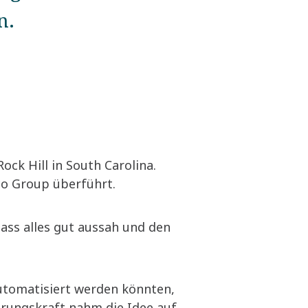
n.
ock Hill in South Carolina.
pco Group überführt.
dass alles gut aussah und den
automatisiert werden könnten,
hrungskraft nahm die Idee auf