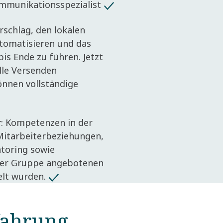
munikationsspezialist
orschlag, den lokalen
tomatisieren und das
is Ende zu führen. Jetzt
lle Versenden
önnen vollständige
r
: Kompetenzen in der
Mitarbeiterbeziehungen,
toring sowie
der Gruppe angebotenen
lt wurden.
fahrung