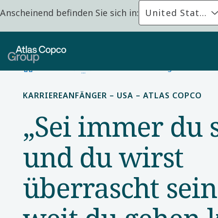
Anscheinend befinden Sie sich in:
United States
Startseite
Lerne unsere Kolleginnen und K
KARRIEREANFÄNGER – USA – ATLAS COPCO
„Sei immer du s
und du wirst
überrascht sein
weit du gehen 