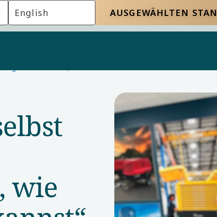
English
AUSGEWÄHLTEN STA
ollegen kennen
„Sei immer du selbst und du wirst überra
elbst
, wie
kannst“