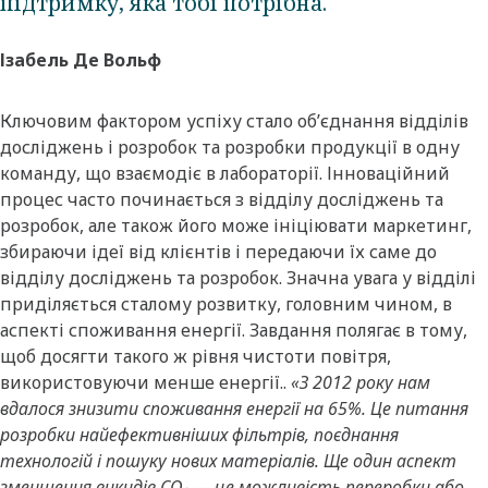
підтримку, яка тобі потрібна.
Ізабель Де Вольф
Ключовим фактором успіху стало об’єднання відділів
досліджень і розробок та розробки продукції в одну
команду, що взаємодіє в лабораторії. Інноваційний
процес часто починається з відділу досліджень та
розробок, але також його може ініціювати маркетинг,
збираючи ідеї від клієнтів і передаючи їх саме до
відділу досліджень та розробок. Значна увага у відділі
приділяється сталому розвитку, головним чином, в
аспекті споживання енергії. Завдання полягає в тому,
щоб досягти такого ж рівня чистоти повітря,
використовуючи менше енергії..
«З 2012 року нам
вдалося знизити споживання енергії на 65%. Це питання
розробки найефективніших фільтрів, поєднання
технологій і пошуку нових матеріалів. Ще один аспект
зменшення викидів CO₂ — це можливість переробки або