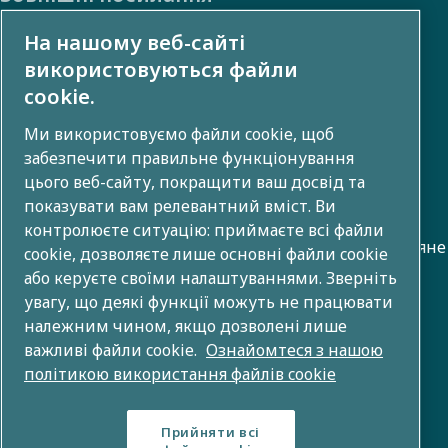
На нашому веб-сайті
Інвесторам
використовуються файли
Фото й відео галерея
cookie.
Ми використовуємо файли cookie, щоб
забезпечити правильне функціонування
Про нас
цього веб-сайту, покращити ваш досвід та
показувати вам релевантний вміст. Ви
Група компаній Atlas Copco розробляє інноваційні
контролюєте ситуацію: приймаєте всі файли
рішення в різних сферах бізнесу, включаючи повітряне
cookie, дозволяєте лише основні файли cookie
стиснення, вакуум, промислові технології та
або керуєте своїми налаштуваннями. Зверніть
увагу, що деякі функції можуть не працювати
енергетику. Завдяки глобальному портфоліо з 80+
належним чином, якщо дозволені лише
брендів ми забезпечуємо технології, які змінюють
важливі файли cookie.
Ознайомтеся з нашою
майбутнє.
політикою використання файлів cookie
Прийняти всі