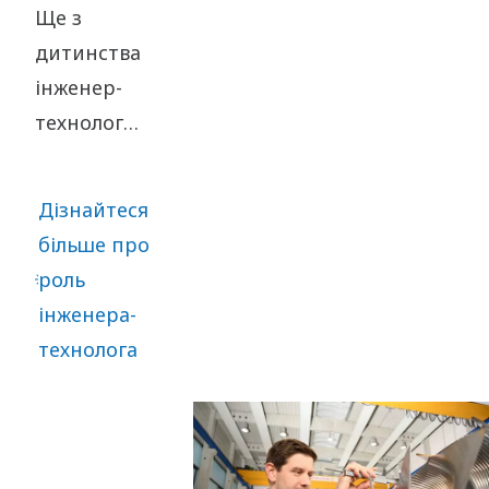
Ще з
дитинства
інженер-
технолог
Расмус
Рубич
Дізнайтеся
любив
більше про
перевертати
роль
проблеми з
інженера-
ніг на
технолога
голову, щоб
знаходити
розумні
рішення.