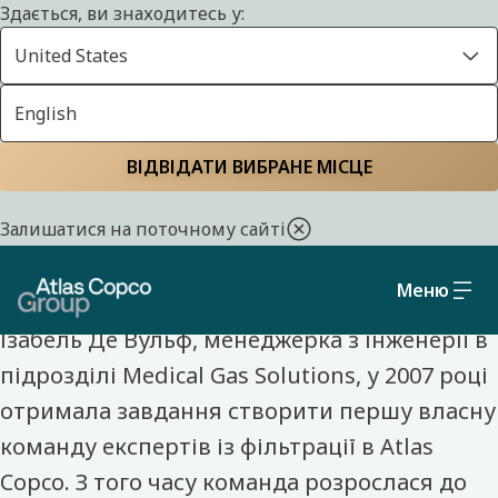
Здається, ви знаходитесь у:
United States
English
Головна
Познайомтеся з нашими колегами
ВІДВІДАТИ ВИБРАНЕ МІСЦЕ
ПОЗНАЙОМТЕСЯ З НАШИМИ КОЛЕГАМИ
Залишатися на поточному сайті
Ізабель Де Вольф
Меню
Ізабель Де Вульф, менеджерка з інженерії в
підрозділі Medical Gas Solutions, у 2007 році
отримала завдання створити першу власну
команду експертів із фільтрації в Atlas
Copco. З того часу команда розрослася до