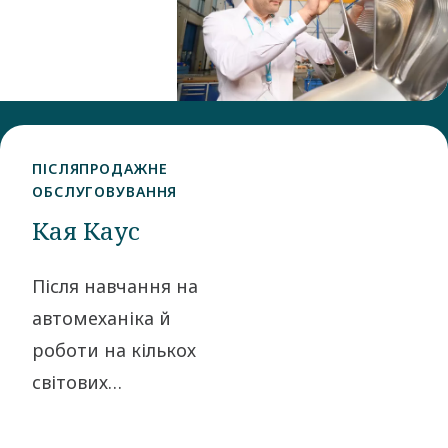
Расмус
приєднався
до нас у
2012 році як
інженер-
ПІСЛЯПРОДАЖНЕ
проєктувальник,
ОБСЛУГОВУВАННЯ
працюючи
Кая Каус
над
рішеннями,
Після навчання на
що
автомеханіка й
використовуються
роботи на кількох
у видобутку
світових
газу на
виробників
плавучих
автомобілів Кая