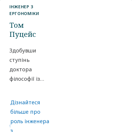
ІНЖЕНЕР З
ЕРГОНОМІКИ
Том
Пуцейс
Здобувши
ступінь
доктора
філософії із
психології,
Том Пуцейс
Дізнайтеся
змінив
більше про
напрям і
роль інженера
почав
з