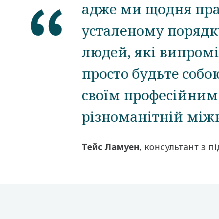
адже ми щодня пр
усталеному порядк
людей, які випром
просто будьте собою
своїм професійним
різноманітній між
Тейс Ламуен
, консультант з п