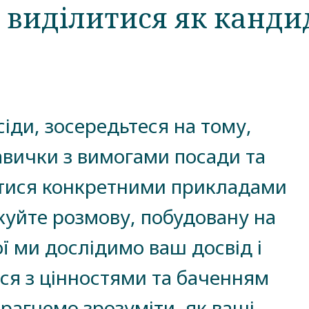
 виділитися як канди
іди, зосередьтеся на тому,
авички з вимогами посади та
литися конкретними прикладами
ікуйте розмову, побудовану на
кої ми дослідимо ваш досвід і
ься з цінностями та баченням
прагнемо зрозуміти, як ваші