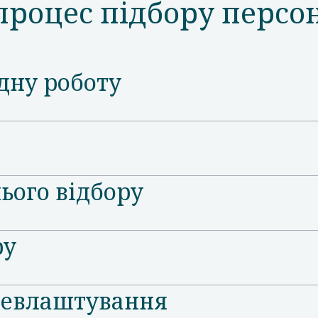
роцес підбору персо
дну роботу
ього відбору
ру
цевлаштування