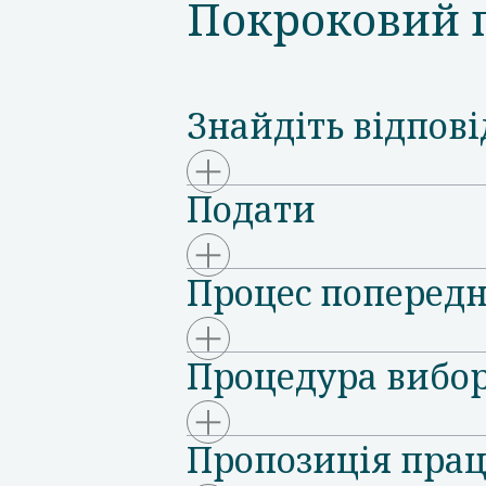
Покроковий п
Знайдіть відпові
Подати
Процес попередн
Процедура вибо
Пропозиція пра