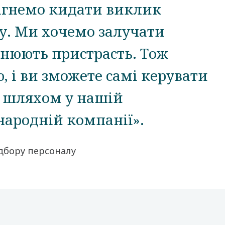
агнемо кидати виклик
у. Ми хочемо залучати
інюють пристрасть. Тож
, і ви зможете самі керувати
 шляхом у нашій
народній компанії».
ідбору персоналу