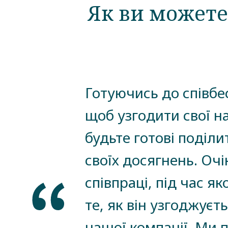
Як ви можете
Готуючись до співбес
щоб узгодити свої н
будьте готові поді
своїх досягнень. Оч
співпраці, під час я
те, як він узгоджуєт
нашої компанії. Ми 