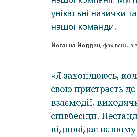
унікальні навички т
нашої команди.
Йоганна Йодден
, фахівець із
«Я захоплююсь, ко
свою пристрасть до
взаємодії, виходяч
співбесіди. Нестан
відповідає нашому