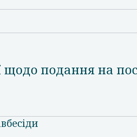
 щодо подання на по
івбесіди