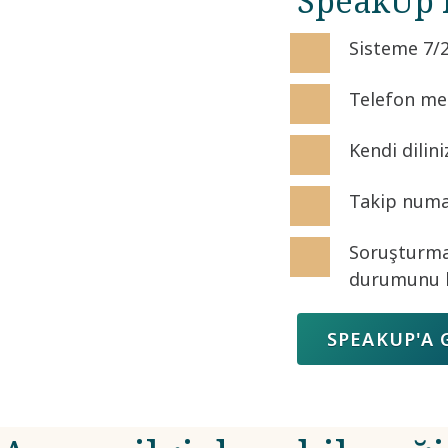
SpeakUp k
Sisteme 7/2
Telefon mes
Kendi dilin
Takip numa
Soruşturma 
durumunu k
SPEAKUP'A 