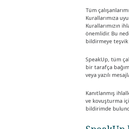
Tüm çalışanlarımı
Kurallarımıza uyu
Kurallarımızın ih
önemlidir. Bu ned
bildirmeye teşvik
SpeakUp, tüm çalı
bir tarafça bağıms
veya yazılı mesajla
Kanıtlanmış ihlall
ve kovuşturma için
bildirimde bulund