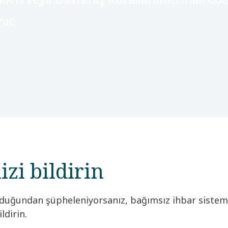
ır.
zi bildirin
 olduğundan şüpheleniyorsanız, bağımsız ihbar siste
ildirin.