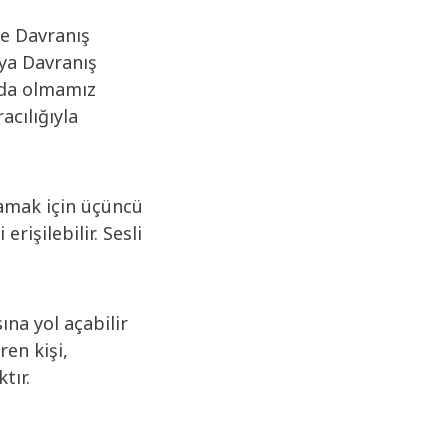
ve Davranış
eya Davranış
ında olmamız
acılığıyla
lamak için üçüncü
rişilebilir. Sesli
ına yol açabilir
ren kişi,
tır.