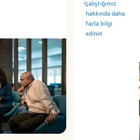
çalıştığımız
Kurallarımıza
hakkında daha
uyumu
fazla bilgi
onaylamak için
edinin
İş Ortağı
Kriterlerimizi
imzalamalarını
istiyoruz.
İşbirlikçi bir
yaklaşım
risklerin
yönetilmesine ve
sürdürülebilirliğin
teşvik
edilmesine