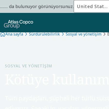
........ da bulunuyor görünüyorsunuz.
United State
Ana sayfa
Sürdürülebilirlik
Sosyal ve yönetişim
SOSYAL VE YÖNETIŞIM
Kötüye kullanım 
Tüm paydaşları, şüpheli her türlü suist
ediyoruz. SpeakUp, yasaları, yönetmelik