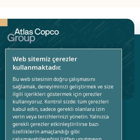
aracılığıyla
bildirilebilir.
İstasyon Mahallesi, İbiş Ağa Caddesi
Web sitemiz çerezler
No: 6 Tuzla, 34940, İstanbul, Turkiye
kullanmaktadır.
00902165810581
Bu web sitesinin doğru çalışmasını
sağlamak, deneyiminizi geliştirmek ve size
group.tur@atlascopco.com
ilgili içerikleri göstermek için çerezler
kullanıyoruz. Kontrol sizde: tüm çerezleri
kabul edin, sadece gerekli olanlara izin
verin veya tercihlerinizi yönetin. Yalnızca
gerekli çerezler etkinleştirilirse bazı
özelliklerin amaçlandığı gibi
çalışmayabileceğini lütfen unutmayın.