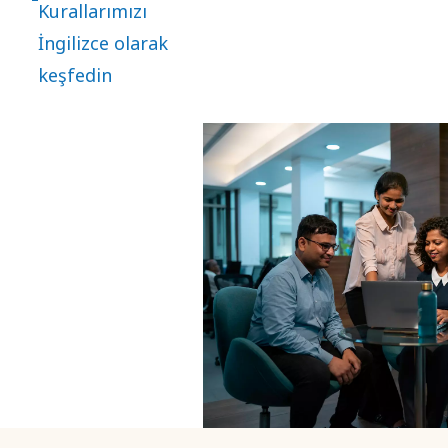
Kurallarımızı
alır. Çalışanlar
İngilizce olarak
ve iş ortakları
keşfedin
için zorunlu
eğitim ve uyum
ile birlikte
küresel olarak
geçerlidir.
Kuralların ihlal
edildiğinden
şüphelenilen
her türlü
durum, harici
SpeakUp
sistemimiz