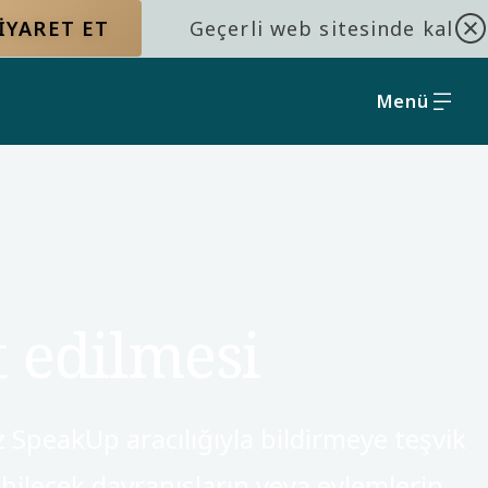
IYARET ET
Geçerli web sitesinde kal
Menü
t edilmesi
z SpeakUp aracılığıyla bildirmeye teşvik
ebilecek davranışların veya eylemlerin