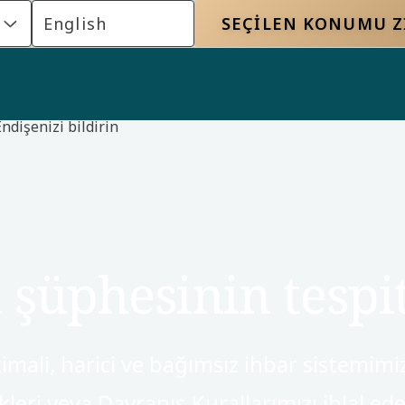
s
English
SEÇILEN KONUMU Z
Endişenizi bildirin
şüphesinin tespi
imali, harici ve bağımsız ihbar sistemimi
leri veya Davranış Kurallarımızı ihlal ed