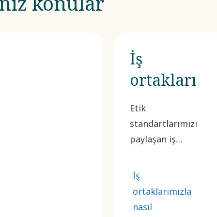
iniz konular
İş
ortakları
Etik
standartlarımızı
paylaşan iş
ortaklarıyla
çalışıyoruz. Tüm
İş
önemli iş
ortaklarımızla
ortaklarımızın,
nasıl
Davranış