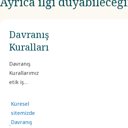
Ayrıca ilgi duyabileceğ
Davranış
Kuralları
Davranış
Kurallarımız
etik iş
uygulamalarını
destekler ve
Küresel
yaptığımız her
sitemizde
şeyin
Davranış
merkezinde yer