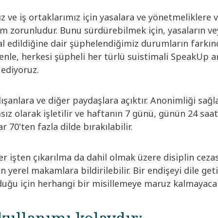
z ve iş ortaklarımız için yasalara ve yönetmeliklere 
m zorunludur. Bunu sürdürebilmek için, yasaların v
lal edildiğine dair şüphelendiğimiz durumların fark
enle, herkesi şüpheli her türlü suistimali SpeakUp ar
 ediyoruz.
şanlara ve diğer paydaşlara açıktır. Anonimliği sağ
ız olarak işletilir ve haftanın 7 günü, günün 24 saati e
r 70'ten fazla dilde bırakılabilir.
er işten çıkarılma da dahil olmak üzere disiplin cezas
 yerel makamlara bildirilebilir. Bir endişeyi dile geti
uğu için herhangi bir misillemeye maruz kalmayacak