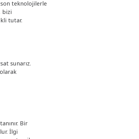
son teknolojilerle
 bizi
i tutar. ​
sat sunarız.
 olarak
anınır. Bir
ur. İlgi