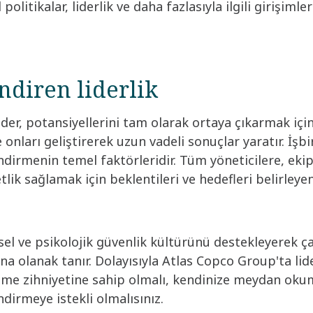
politikalar, liderlik ve daha fazlasıyla ilgili girişimle
ndiren liderlik​
 lider, potansiyellerini tam olarak ortaya çıkarmak içi
onları geliştirerek uzun vadeli sonuçlar yaratır. İşbi
ndirmenin temel faktörleridir. Tüm yöneticilere, ekip
lik sağlamak için beklentileri ve hedefleri belirleye
ksel ve psikolojik güvenlik kültürünü destekleyerek ça
ına olanak tanır. Dolayısıyla Atlas Copco Group'ta li
yüme zihniyetine sahip olmalı, kendinize meydan oku
dirmeye istekli olmalısınız. ​