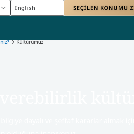
s
English
SEÇILEN KONUMU Z
ınız?
Kültürümüz
erebilirlik kültü
bilgiye dayalı ve şeffaf kararlar almak içi
ın olduğuna inanıyoruz.