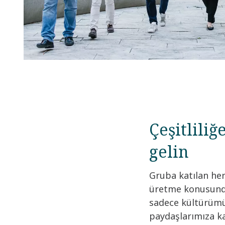
Çeşitliliğ
gelin​
Gruba katılan her 
üretme konusunda 
sadece kültürümü
paydaşlarımıza ka