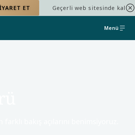
IYARET ET
Geçerli web sitesinde kal
Menü
rü
n farklı bakış açılarını benimsiyoruz.