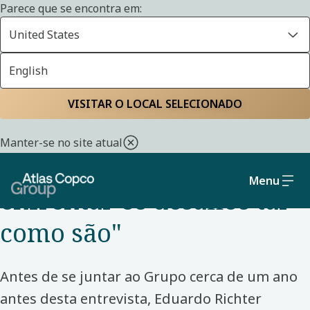
Parece que se encontra em:
United States
English
Casa
Conheça os nossos colegas
VISITAR O LOCAL SELECIONADO
NOVA CONTRATAÇÃO - BRASIL - ITUBOMBAS
Manter-se no site atual
"Não tenha medo de
Menu
enfrentar os desafios tal
como são"
Antes de se juntar ao Grupo cerca de um ano
antes desta entrevista, Eduardo Richter