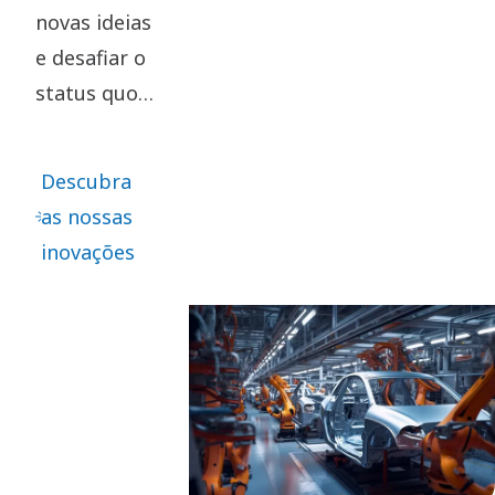
novas ideias
e desafiar o
status quo
são
fundamentais
Descubra
para a
as nossas
nossa
inovações
inovação.
Conduz a
refinamentos
contínuos -
bem como a
grandes
avanços.