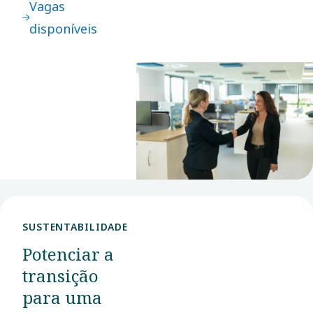
Vagas
Com muitas
disponíveis
oportunidades
disponíveis,
esperamos
que encontre o
seu próximo
passo
connosco.
SUSTENTABILIDADE
Potenciar a
transição
para uma