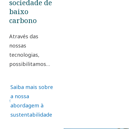
sociedade de
baixo
carbono
Através das
nossas
tecnologias,
possibilitamos
uma sociedade de
baixo carbono. Ao
Saiba mais sobre
assumirmos a
a nossa
responsabilidade
abordagem à
pelo nosso
sustentabilidade
impacto e
agirmos de forma