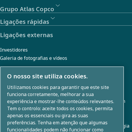
Grupo Atlas Copco
Ligações rápidas
Ligações externas
Investidores
Galeria de fotografias e vídeos
O nosso site utiliza cookies.
Sobre nós
Utilizamos cookies para garantir que este site
funciona corretamente, melhorar a sua
O Grupo Atlas Copco desenvolve soluções inovadoras em
experiência e mostrar-lhe conteúdos relevantes.
Tem o controlo: aceite todos os cookies, permita
todas as áreas de negócio, incluindo técnicas de
apenas os essenciais ou gira as suas
compressão de ar, vácuo, industriais e elétricas. Com um
preferências. Tenha em atenção que algumas
portefólio global de +80 marcas, possibilitamos tecnologia
funcionalidades podem não funcionar como