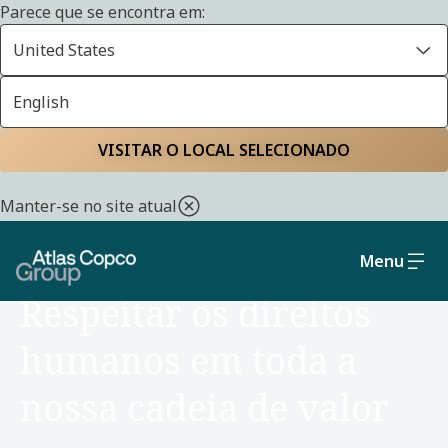
Parece que se encontra em:
United States
English
Casa
Sustentabilidade
Estrutura e organização
VISITAR O LOCAL SELECIONADO
Manter-se no site atual
Menu
ESTRUTURA E ORGANIZAÇÃO
Respeitar os direitos
humanos em toda a
nossa cadeia de valor