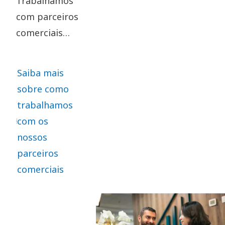
Trabalhamos
com parceiros
comerciais
que partilham
os nossos
Saiba mais
padrões
sobre como
éticos.
trabalhamos
Exigimos que
com os
todos os
nossos
parceiros
parceiros
comerciais
comerciais
significativos
assinem os
nossos