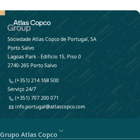
permite a
denúncia
anónima de
comportamentos
Sociedade Atlas Copco de Portugal, SA
ou ações que
Porto Salvo
possam violar
Lagoas Park - Edificío 15, Piso 0
leis,
2740-265 Porto Salvo
regulamentos ou
(+351) 214 168 500
o nosso Código
Serviço 24/7
de Conduta.
(+351) 707 200 071
info.portugal@atlascopco.com
Grupo Atlas Copco