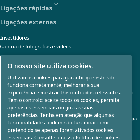
Ligações rápidas
Ligações externas
Investidores
Galeria de fotografias e vídeos
O nosso site utiliza cookies.
Sobre nós
Utilizamos cookies para garantir que este site
funciona corretamente, melhorar a sua
O Grupo Atlas Copco desenvolve soluções inovadoras em
experiência e mostrar-lhe conteúdos relevantes.
Tem o controlo: aceite todos os cookies, permita
todas as áreas de negócio, incluindo técnicas de
apenas os essenciais ou gira as suas
compressão de ar, vácuo, industriais e elétricas. Com um
preferências. Tenha em atenção que algumas
portefólio global de +80 marcas, possibilitamos tecnologia
funcionalidades podem não funcionar como
que transforma o futuro.
pretendido se apenas forem ativados cookies
essenciais.
Consulte a nossa Política de Cookies