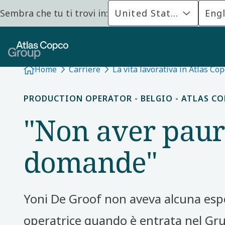
Sembra che tu ti trovi in:
United States
Engl
Home
Carriere
La vita lavorativa in Atlas Co
PRODUCTION OPERATOR - BELGIO - ATLAS C
"Non aver paura
domande"
Yoni De Groof non aveva alcuna es
operatrice quando è entrata nel Gr