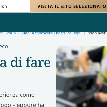
ish
VISITA IL SITO SELEZIONATO
pco Group
Vieni a conoscere i nostri colleghi
"Non aver 
OPCO
 di fare
perienza come
uppo – eppure ha