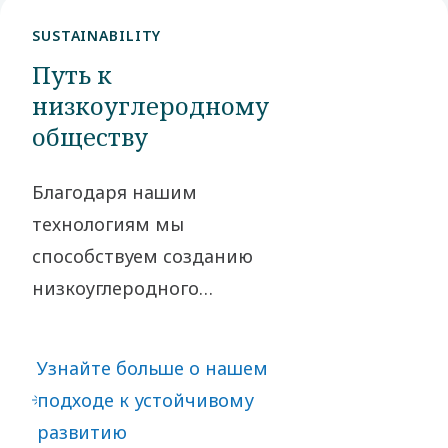
следующий
SUSTAINABILITY
шаг в
Путь к
карьере вы
низкоуглеродному
сделаете
обществу
вместе с
нами.
Благодаря нашим
технологиям мы
способствуем созданию
низкоуглеродного
общества. Принимая на
себя ответственность за
Узнайте больше о нашем
наше влияние и действуя
подходе к устойчивому
этично во всех наших
развитию