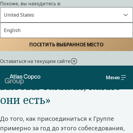
Похоже, вы находитесь в:
United States
English
Главная страница
Познакомьтесь с нашими коллегами
ПОСЕТИТЬ ВЫБРАННОЕ МЕСТО
НОВЫЙ СОТРУДНИК В БРАЗИЛИИ: ITUBOMBAS
Оставаться на текущем сайте
«Не бойтесь принимать
Меню
вызовы такими, какие
они есть»
До того, как присоединиться к Группе
примерно за год до этого собеседования,