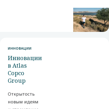
деловых отношениях, мы
создаем ценность для
наших заинтересованных
сторон и общества в
целом.
ИННОВАЦИИ
Инновации
в Atlas
Copco
Group
Открытость
новым идеям