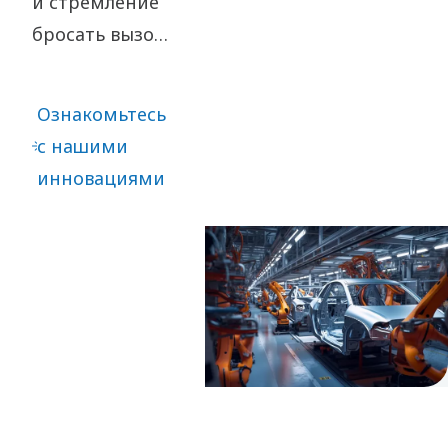
и стремление
бросать вызов
устоявшимся
подходам —
Ознакомьтесь
ключ к нашим
с нашими
инновациям.
инновациями
Это приводит
как к
постоянному
совершенствованию,
так и к
значительным
прорывам
вперёд.