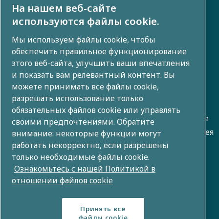
На нашем веб-сайте
Инвесторы
используются файлы cookie.
Фото и видео галерея
Мы используем файлы cookie, чтобы
обеспечить правильное функционирование
этого веб-сайта, улучшить ваши впечатления
и показать вам релевантный контент. Вы
О компании
можете принимать все файлы cookie,
разрешать использование только
Группа Atlas Copco разрабатывает инновационные
обязательных файлов cookie или управлять
решения во всех сферах бизнеса, включая воздушное
своими предпочтениями. Обратите
сжатие, вакуум, промышленность и энергетику. Имея
внимание: некоторые функции могут
работать некорректно, если разрешены
в своем портфеле 80+ брендов по всему миру, мы
только необходимые файлы cookie.
создаем технологии, которые меняют будущее.
Ознакомьтесь с нашей Политикой в
отношении файлов cookie
Принять все
файлы cookie