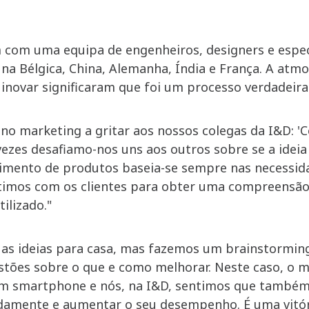
 com uma equipa de engenheiros, designers e espec
a Bélgica, China, Alemanha, Índia e França. A atmos
 inovar significaram que foi um processo verdadeir
o marketing a gritar aos nossos colegas da I&D: 'C
zes desafiamo-nos uns aos outros sobre se a ideia e
imento de produtos baseia-se sempre nas necessid
cutimos com os clientes para obter uma compreensão
ilizado."
 as ideias para casa, mas fazemos um brainstorming
ões sobre o que e como melhorar. Neste caso, o ma
um smartphone e nós, na I&D, sentimos que també
damente e aumentar o seu desempenho. É uma vitór