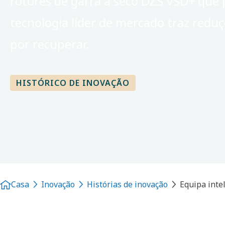
rotores de garra a seco DZS VSD+ que 
tecnologia líder de mercado traz reduç
por recuperar.
HISTÓRICO DE INOVAÇÃO
Casa
Inovação
Histórias de inovação
Equipa inte