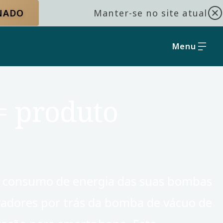
ONADO
Manter-se no site atual
Menu
= produto
 o consumo de energia das suas bombas
vadores por trás da bomba de vácuo de