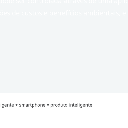
pode ser controlada através de uma apl
ões de custos e benefícios ambientais, e
ligente + smartphone = produto inteligente