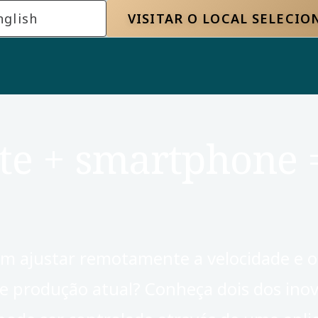
nglish
VISITAR O LOCAL SELECI
nte + smartphone 
ssem ajustar remotamente a velocidade e
e produção atual? Conheça dois dos ino