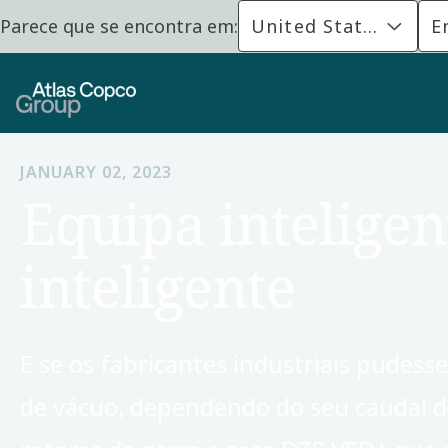
Parece que se encontra em:
United States
E
JANUARY 02, 2023
Equipa intelige
inteligente
E se os fabricantes industriais pude
de vácuo, dependendo do seu caudal d