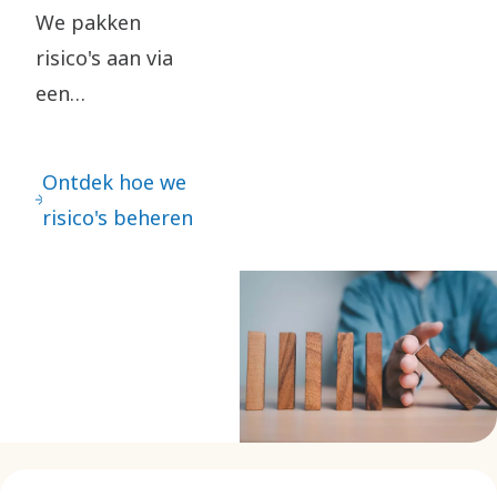
duurzaamheid.
We pakken
risico's aan via
een
gestructureerde
aanpak, waarbij
Ontdek hoe we
we focussen op
risico's beheren
risicovolle
markten en
onderwerpen van
strategisch
belang. We
gebruiken
externe
systemen om