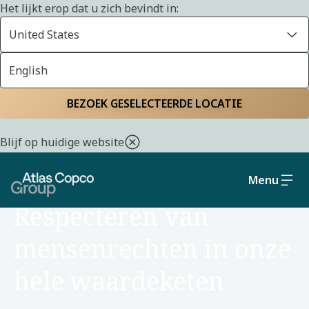
Het lijkt erop dat u zich bevindt in:
United States
English
Home
Duurzaamheid
Maatschappelijk verantwoord bestuur
BEZOEK GESELECTEERDE LOCATIE
Blijf op huidige website
Menu
MAATSCHAPPELIJK VERANTWOORD BESTUUR
Respecteren van
mensenrechten in onze
hele waardeketen