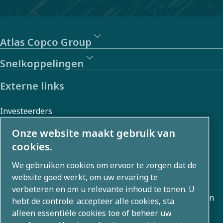
of onze
Gedragscode.
Atlas Copco Group
Snelkoppelingen
Externe links
Investeerders
Foto- en videogalerij
Onze website maakt gebruik van
cookies.
We gebruiken cookies om ervoor te zorgen dat de
Over ons
website goed werkt, om uw ervaring te
verbeteren en om u relevante inhoud te tonen. U
Atlas Copco Group ontwikkelt innovatieve oplossingen in
hebt de controle: accepteer alle cookies, sta
alle bedrijfsgebieden, waaronder luchtcompressie,
alleen essentiële cookies toe of beheer uw