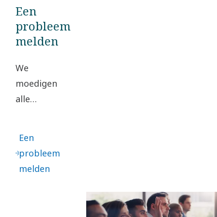
Een
onze
probleem
risicobewaking
melden
en -beperking te
ondersteunen.
We
moedigen
alle
stakeholders
aan om elk
Een
vermoeden
probleem
van
melden
wangedrag
te melden
via SpeakUp,