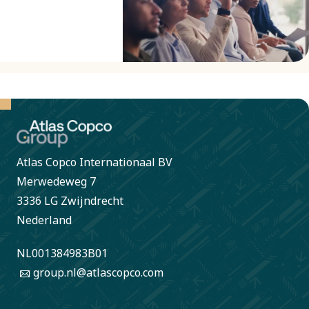
ons extern
klokkenluiderssysteem.
SpeakUp
maakt
anonieme
melding
mogelijk van
gedrag of
Atlas Copco Internationaal BV
Merwedeweg 7
acties die in
3336 LG Zwijndrecht
strijd
Nederland
kunnen zijn
met de wet-
NL001384983B01
en
group.nl@atlascopco.com
regelgeving