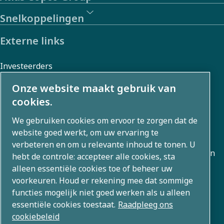
Snelkoppelingen
Externe links
Investeerders
Foto- en videogalerij
Onze website maakt gebruik van
cookies.
We gebruiken cookies om ervoor te zorgen dat de
Over ons
website goed werkt, om uw ervaring te
verbeteren en om u relevante inhoud te tonen. U
Atlas Copco Group ontwikkelt innovatieve oplossingen in
hebt de controle: accepteer alle cookies, sta
alle bedrijfsgebieden, waaronder luchtcompressie,
alleen essentiële cookies toe of beheer uw
voorkeuren. Houd er rekening mee dat sommige
vacuüm, industriële en energietechnieken. Met een
functies mogelijk niet goed werken als u alleen
wereldwijd portfolio van 80+ merken maken we
essentiële cookies toestaat.
Raadpleeg ons
technologie mogelijk die de toekomst verandert.
cookiebeleid