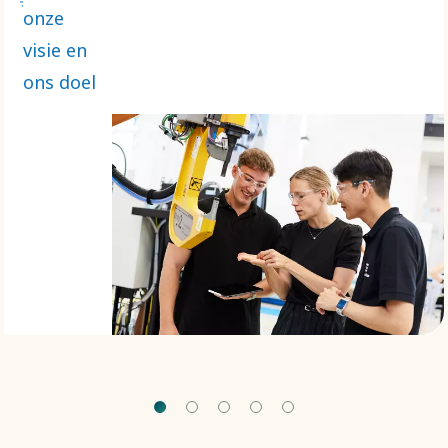
ontwikkelen
onze
voor
visie en
echte
ons doel
noden.
Onze
duidelijke
visie,
missie
en doel
leiden
ons
daarbij.​