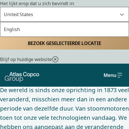
Het lijkt erop dat u zich bevindt in:
United States
English
OVER ONS
Home
Over ons
De strategie en het
BEZOEK GESELECTEERDE LOCATIE
bedrijfsmodel om onze
Blijf op huidige website
doelen te bereiken
Menu
De wereld is sinds onze oprichting in 1873 veel
veranderd, misschien meer dan in een andere
periode van dezelfde duur. Van stoommotoren
toen tot onze vele technologieën vandaag. We
hebben ons aangepast aan de veranderende