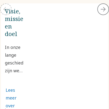
Visie,
missie
en
doel
In onze
lange
geschiedenis
zijn we
altijd
nieuwe
Lees
oplossingen
meer
blijven
over