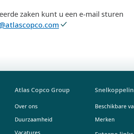
teerde zaken kunt u een e-mail sturen
er@atlascopco.com
Atlas Copco Group
Snelkoppeli
Over ons
Beschikbare va
Duurzaamheid
Merken
Vacatures