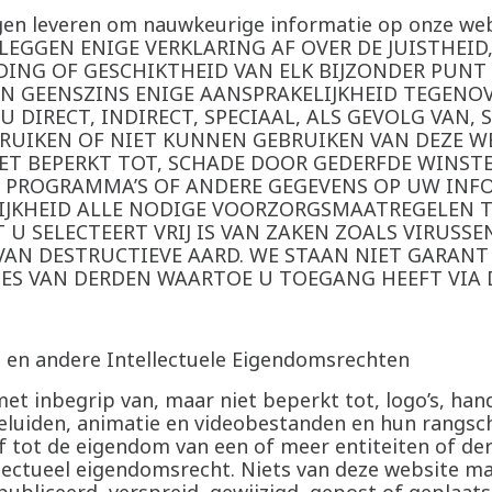
ngen leveren om nauwkeurige informatie op onze we
EGGEN ENIGE VERKLARING AF OVER DE JUISTHEID,
DING OF GESCHIKTHEID VAN ELK BIJZONDER PUNT
N GEENSZINS ENIGE AANSPRAKELIJKHEID TEGENO
 DIRECT, INDIRECT, SPECIAAL, ALS GEVOLG VAN,
RUIKEN OF NIET KUNNEN GEBRUIKEN VAN DEZE W
ET BEPERKT TOT, SCHADE DOOR GEDERFDE WINSTE
N PROGRAMMA’S OF ANDERE GEGEVENS OP UW INF
JKHEID ALLE NODIGE VOORZORGSMAATREGELEN T
 U SELECTEERT VRIJ IS VAN ZAKEN ZOALS VIRUSS
VAN DESTRUCTIEVE AARD. WE STAAN NIET GARANT
TES VAN DERDEN WAARTOE U TOEGANG HEEFT VIA 
 en andere Intellectuele Eigendomsrechten
met inbegrip van, maar niet beperkt tot, logo’s, h
geluiden, animatie en videobestanden en hun rangsc
 tot de eigendom van een of meer entiteiten of der
llectueel eigendomsrecht. Niets van deze website 