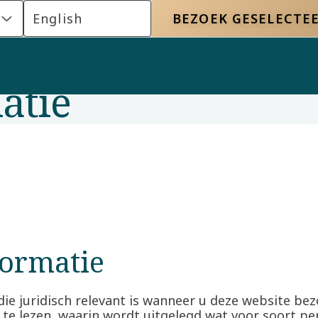
English
BEZOEK GESELECTEE
atie
formatie
die juridisch relevant is wanneer u deze website be
 te lezen, waarin wordt uitgelegd wat voor soort pe