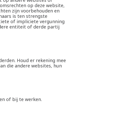
st op andere websites of
ndomsrechten op deze website,
chten zijn voorbehouden en
aars is ten strengste
iete of impliciete vergunning
re entiteit of derde partij
derden. Houd er rekening mee
 van die andere websites, hun
en of bij te werken.