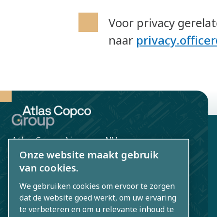
Voor privacy gerela
naar
privacy.offic
Atlas Copco Airpower NV
Onze website maakt gebruik
Boomsesteenweg 957
van cookies.
2610 Wilrijk
We gebruiken cookies om ervoor te zorgen
BE 0403.992.231
dat de website goed werkt, om uw ervaring
te verbeteren en om u relevante inhoud te
group.be@atlascopco.com