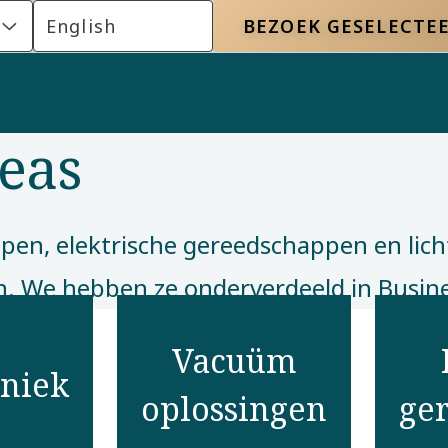
English
BEZOEK GESELECTEE
eas
en, elektrische gereedschappen en lic
. We hebben ze onderverdeeld in Busines
Vacuüm
niek
oplossingen
ge