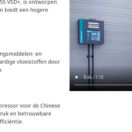
355 VSD+, is ontworpen
en biedt een hogere
ingsmiddelen- en
rdige vloeistoffen door
.
pressor voor de Chinese
fdruk en betrouwbare
ficiëntie.