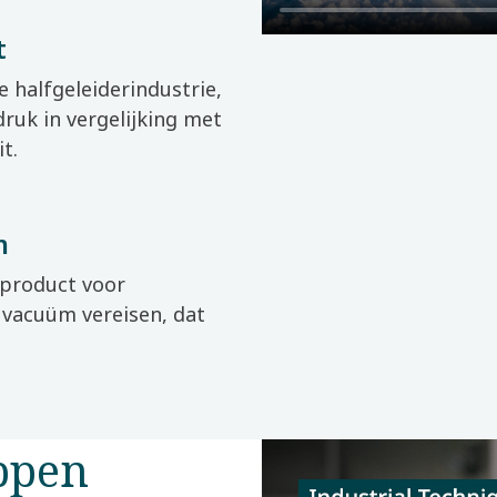
t
 halfgeleiderindustrie,
ruk in vergelijking met
t.
m
 product voor
 vacuüm vereisen, dat
ppen