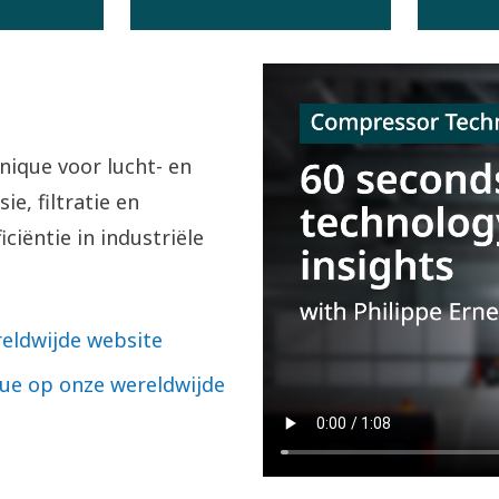
ique voor lucht- en
e, filtratie en
ciëntie in industriële
eldwijde website
ue op onze wereldwijde