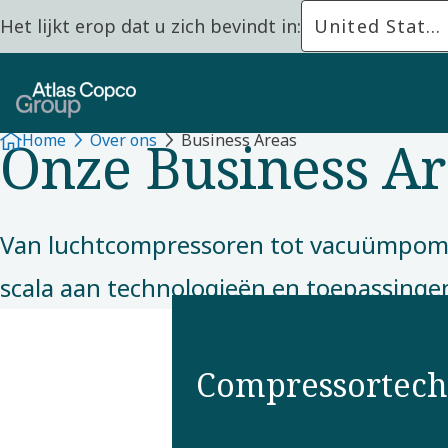
Het lijkt erop dat u zich bevindt in:
United States
OVER ONS
Onze Business Ar
Home
Over ons
Business Areas
Van luchtcompressoren tot vacuümpomp
scala aan technologieën en toepassingen
Compressortech