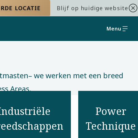
RDE LOCATIE
Blijf op huidige website
Menu
htmasten– we werken met een breed
s Areas. ​
Industriële
Power
reedschappen
Technique