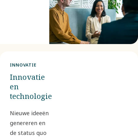
brengen
curious
minds
samen en
jij kan één
van hen
zijn.
INNOVATIE
Innovatie
en
technologie
Nieuwe ideeën
genereren en
de status quo