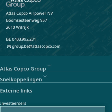
Atlas Copco Airpower NV
Boomsesteenweg 957
2610 Wilrijk
BE 0403.992.231
group.be@atlascopco.com
Atlas Copco Group
Snelkoppelingen
Externe links
Investeerders
Foto- en videogalerij