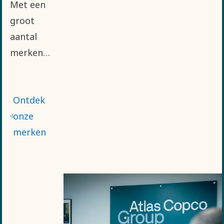
Met een
groot
aantal
merken
die
verschillende
Ontdek
geavanceerde
onze
innovaties
merken
en
oplossingen
aanbieden,
aangepast
aan
specifieke