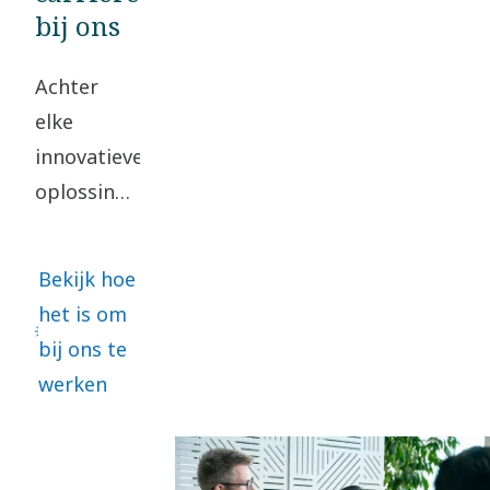
bij ons
Achter
elke
innovatieve
oplossing
zitten
mensen
Bekijk hoe
die
het is om
samenwerken
bij ons te
om de
werken
toekomst
vorm te
geven. We