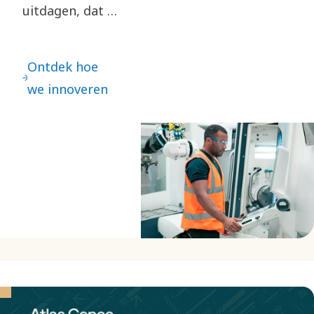
uitdagen, dat is
essentieel voor
onze innovatie.
Ontdek hoe
We zetten
we innoveren
kleine stappen
vooruit en
maken grote
sprongen
voorwaarts.