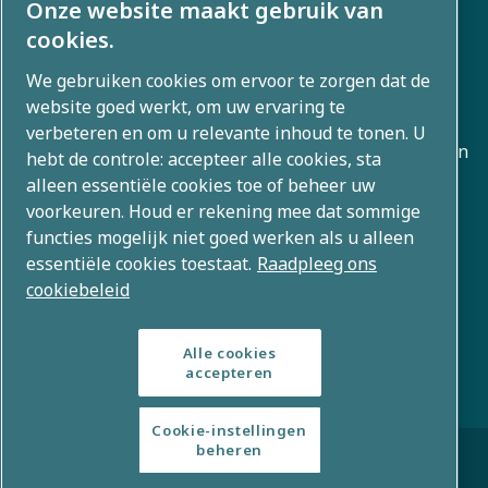
Onze website maakt gebruik van
cookies.
We gebruiken cookies om ervoor te zorgen dat de
Over ons
website goed werkt, om uw ervaring te
verbeteren en om u relevante inhoud te tonen. U
Atlas Copco Group ontwikkelt innovatieve oplossingen in
hebt de controle: accepteer alle cookies, sta
alle bedrijfsgebieden, waaronder luchtcompressie,
alleen essentiële cookies toe of beheer uw
voorkeuren. Houd er rekening mee dat sommige
vacuüm, industriële en energietechnieken. Met een
functies mogelijk niet goed werken als u alleen
wereldwijd portfolio van 80+ merken maken we
essentiële cookies toestaat.
Raadpleeg ons
technologie mogelijk die de toekomst verandert.
cookiebeleid
Alle cookies
accepteren
Cookie-instellingen
© Copyright 2026 – Atlas Copco Group
beheren