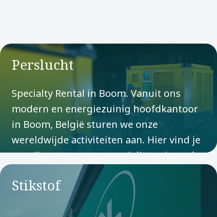
Perslucht
Specialty Rental in Boom. Vanuit ons
modern en energiezuinig hoofdkantoor
in Boom, België sturen we onze
wereldwijde activiteiten aan. Hier vind je
een divers team van specialisten in onder
andere engineering, logistiek,
Stikstof
digitalisering en finance. Samen zorgen
we ervoor dat onze klanten wereldwijd