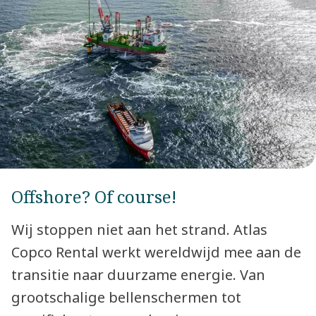
in Boom, België sturen we onze
wereldwijde activiteiten aan. Hier vind je
een divers team van specialisten in onder
andere engineering, logistiek,
digitalisering en finance. Samen zorgen
we ervoor dat onze klanten wereldwijd
kunnen rekenen op de juiste oplossingen
in hun industrie, op basis van hun
Offshore? Of course!
behoeften.
Wij stoppen niet aan het strand. Atlas
Copco Rental werkt wereldwijd mee aan de
transitie naar duurzame energie. Van
grootschalige bellenschermen tot