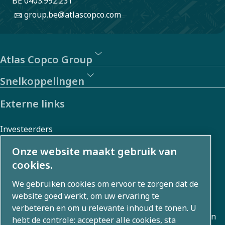
BE 0403.992.231
group.be@atlascopco.com
Atlas Copco Group
Snelkoppelingen
Externe links
Investeerders
Foto- en videogalerij
Onze website maakt gebruik van
cookies.
We gebruiken cookies om ervoor te zorgen dat de
Over ons
website goed werkt, om uw ervaring te
verbeteren en om u relevante inhoud te tonen. U
Atlas Copco Group ontwikkelt innovatieve oplossingen in
hebt de controle: accepteer alle cookies, sta