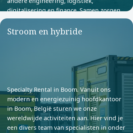
andere engineering, logistiek,
digitalisering en finance. Samen zorgen
we ervoor dat onze klanten wereldwijd
kunnen rekenen op de juiste oplossingen
Stroom en hybride
in hun industrie, op basis van hun
behoeften.
Ontwatering
Specialty Rental in Boom. Vanuit ons
modern en energiezuinig hoofdkantoor
in Boom, België sturen we onze
wereldwijde activiteiten aan. Hier vind je
een divers team van specialisten in onder