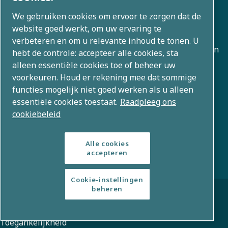
We gebruiken cookies om ervoor te zorgen dat de
Over ons
website goed werkt, om uw ervaring te
verbeteren en om u relevante inhoud te tonen. U
Atlas Copco Group ontwikkelt innovatieve oplossingen in
hebt de controle: accepteer alle cookies, sta
alle bedrijfsgebieden, waaronder luchtcompressie,
alleen essentiële cookies toe of beheer uw
voorkeuren. Houd er rekening mee dat sommige
vacuüm, industriële en energietechnieken. Met een
functies mogelijk niet goed werken als u alleen
wereldwijd portfolio van 80+ merken maken we
essentiële cookies toestaat.
Raadpleeg ons
technologie mogelijk die de toekomst verandert.
cookiebeleid
Alle cookies
accepteren
Cookie-instellingen
© Copyright 2026 – Atlas Copco Group
beheren
Juridische en privacyverklaringen
Cookiebeleid
Toegankelijkheid