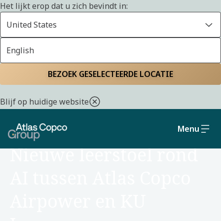
Het lijkt erop dat u zich bevindt in:
United States
English
Home
Nieuws
BEZOEK GESELECTEERDE LOCATIE
Blijf op huidige website
Menu
NIEUWS
Nieuwe leerstoel rond
AI tussen Atlas Copco
Airpower en KU