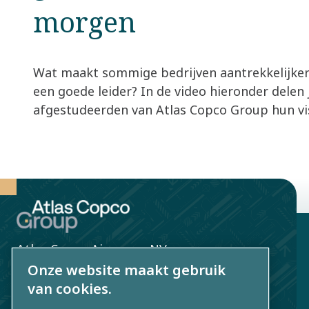
morgen​
Wat maakt sommige bedrijven aantrekkelijker 
een goede leider? In de video hieronder delen
afgestudeerden van Atlas Copco Group hun visi
Atlas Copco Airpower NV
Onze website maakt gebruik
Boomsesteenweg 957
van cookies.
2610 Wilrijk