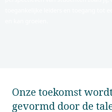
toegankelijke leiders en toegang tot ee
en kan groeien.
Onze toekomst word
gevormd door de tal