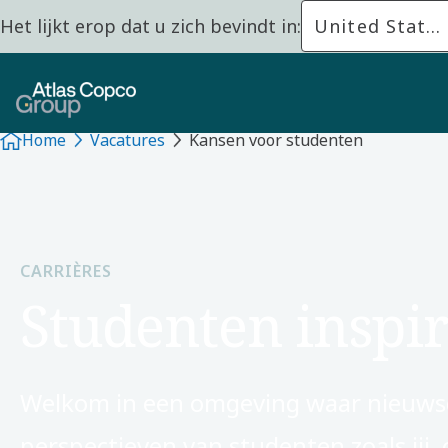
Het lijkt erop dat u zich bevindt in:
United States
Home
Vacatures
Kansen voor studenten
CARRIÈRES
Studenten inspi
Welkom in een omgeving waar nieuwsg
perspectieven van studenten zoals jij