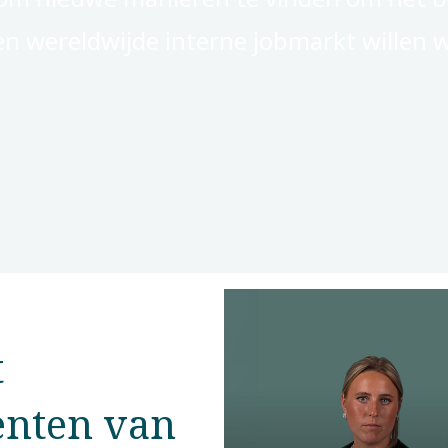
n wereldwijde interne jobmarkt willen we
t
enten van