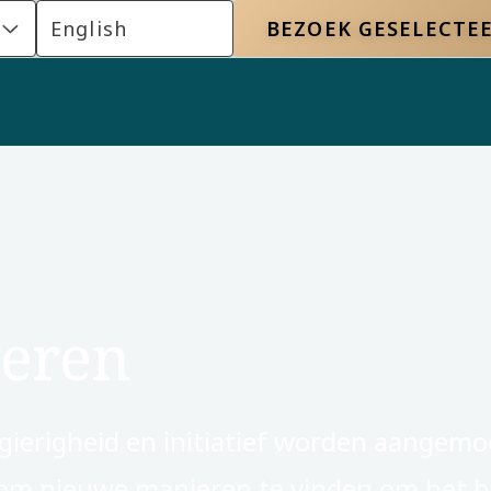
English
BEZOEK GESELECTEE
reren
ierigheid en initiatief worden aangemo
, om nieuwe manieren te vinden om het b