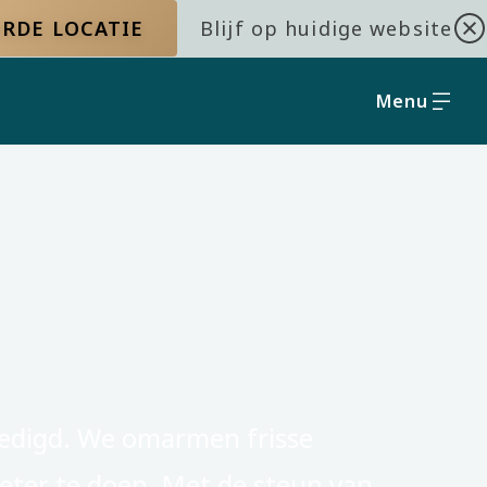
RDE LOCATIE
Blijf op huidige website
Menu
edigd. We omarmen frisse
eter te doen. Met de steun van