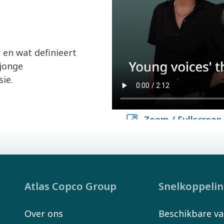
en wat definieert
 jonge
e. ​
Zoom / Fullscreen
Zoom / Fullscreen
Atlas Copco Group
Snelkoppeli
Over ons
Beschikbare va