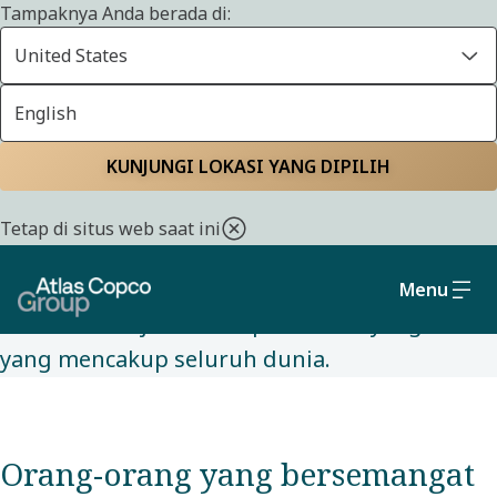
Tampaknya Anda berada di:
United States
English
Jelajahi sejarah kami
Beranda
Tentang kami
KUNJUNGI LOKASI YANG DIPILIH
2023 menandai ulang tahun ke-150 kami - dan
Tetap di situs web saat ini
satu setengah abad inovasi industri pelopor.
Mulai dari satu usaha di Swedia, kami telah
Menu
tumbuh menjadi kelompok merek yang luas
yang mencakup seluruh dunia.
Orang-orang yang bersemangat