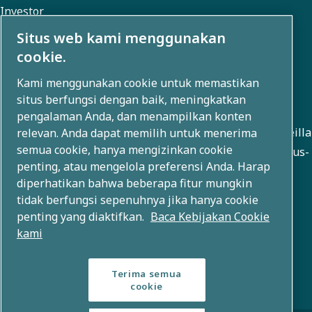
Investor
Galeri foto dan video
Situs web kami menggunakan
cookie.
Kami menggunakan cookie untuk memastikan
Tentang kami
situs berfungsi dengan baik, meningkatkan
pengalaman Anda, dan menampilkan konten
Atlas Copco Group kehittää innovatiivisia ratkaisuja useilla
relevan. Anda dapat memilih untuk menerima
semua cookie, hanya mengizinkan cookie
liiketoiminta-alueilla, kuten paineilma-, tyhjiö-, teollisuus-
penting, atau mengelola preferensi Anda. Harap
ja voimatekniikassa. Yli 80 brändin maailmanlaajuisen
diperhatikan bahwa beberapa fitur mungkin
portfolion avulla mahdollistamme teknologian, joka
tidak berfungsi sepenuhnya jika hanya cookie
muuttaa tulevaisuutta.
penting yang diaktifkan.
Baca Kebijakan Cookie
kami
Terima semua
cookie