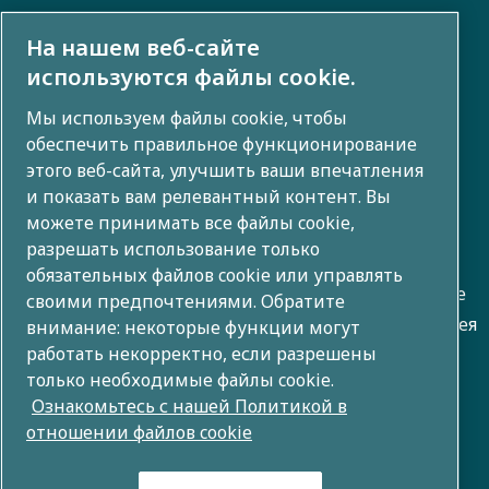
Ссылки на внешние ресурсы
На нашем веб-сайте
Инвесторы
используются файлы cookie.
Фото и видео галерея
Мы используем файлы cookie, чтобы
обеспечить правильное функционирование
этого веб-сайта, улучшить ваши впечатления
и показать вам релевантный контент. Вы
О компании
можете принимать все файлы cookie,
разрешать использование только
Группа Atlas Copco разрабатывает инновационные
обязательных файлов cookie или управлять
решения во всех сферах бизнеса, включая воздушное
своими предпочтениями. Обратите
сжатие, вакуум, промышленность и энергетику. Имея
внимание: некоторые функции могут
работать некорректно, если разрешены
в своем портфеле 80+ брендов по всему миру, мы
только необходимые файлы cookie.
создаем технологии, которые меняют будущее.
Ознакомьтесь с нашей Политикой в
отношении файлов cookie