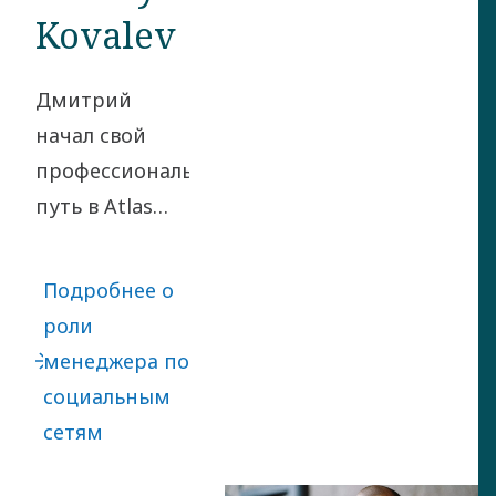
Kovalev
Дмитрий
начал свой
профессиональный
путь в Atlas
Copco Group в
2018 году в
Подробнее о
качестве
роли
менеджера по
менеджера по
корпоративным
социальным
коммуникациям
сетям
в холдинге
двух регионов.