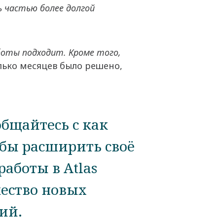
ь частью более долгой
аботы подходит. Кроме того,
лько месяцев было решено,
.
общайтесь с как
бы расширить своё
аботы в Atlas
жество новых
ий.