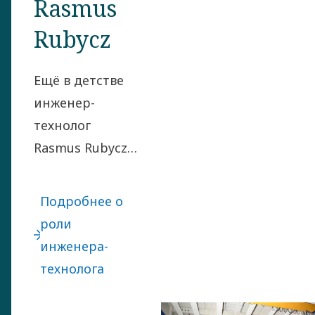
Rasmus
Rubycz
Ещё в детстве
инженер-
технолог
Rasmus Rubycz
любил
переворачивать
Подробнее о
задачи с ног на
роли
голову, чтобы
инженера-
находить
технолога
умные
решения. Он