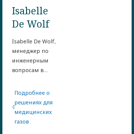
Isabelle
De Wolf
Isabelle De Wolf,
менеджер по
инженерным
вопросам в
подразделении
решений для
Подробнее о
медицинских
решениях для
газов, получила
медицинских
задачу создать
газов
первую