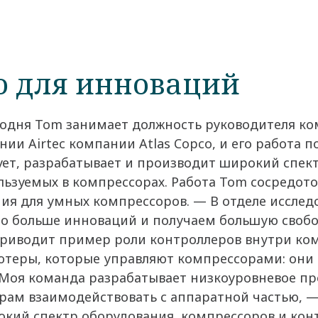
о для инноваций
егодня Tom занимает должность руководителя к
ии Airtec компании Atlas Copco, и его работа 
ует, разрабатывает и производит широкий спек
ьзуемых в компрессорах. Работа Tom сосредото
ия для умных компрессоров. — В отделе исслед
но больше инноваций и получаем большую свобо
 приводит пример роли контроллеров внутри к
ютеры, которые управляют компрессорами: они 
 Моя команда разрабатывает низкоуровневое п
рам взаимодействовать с аппаратной частью, — 
окий спектр оборудования, компрессоров и кон